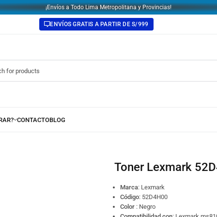
¡Envíos a Todo Lima Metropolitana y Provincias!
ENVÍOS GRATIS A PARTIR DE S/999
Toner Lexmark 52
Marca
: Lexmark
Código
:
52D4H00
Color
: Negro
Compatibilidad con
: Lexmark ms81