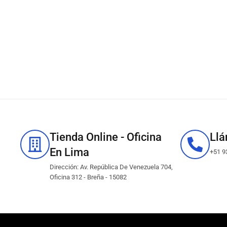
ms310dn, ms410dn Negro
504x ms610, ms415 Negro
5k.
10k.
S/
569.00
S/
845.00
IN STOCK
IN STOCK
✓
CONSULTAR EXISTENCIAS
✓
CONSULTAR EXISTENCIAS
Añadir al carrito
Añadir al carrito
Tienda Online - Oficina
Ll
En Lima
+51 9
Dirección: Av. República De Venezuela 704,
Oficina 312 - Breña - 15082