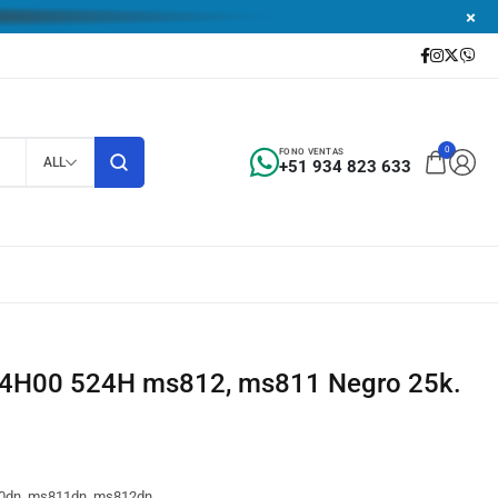
0
FONO VENTAS
ALL
+51 934 823 633
D4H00 524H ms812, ms811 Negro 25k.
0dn, ms811dn, ms812dn