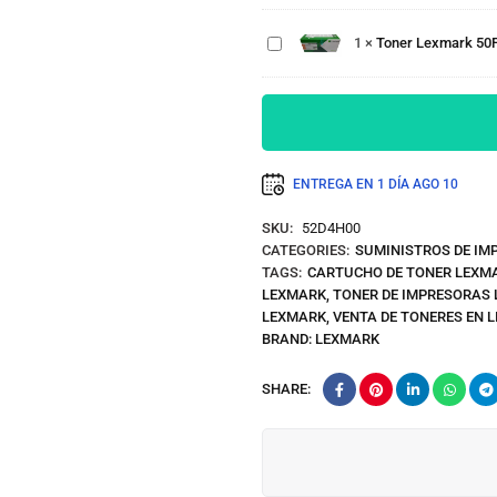
Negro
50F4H00
10k.
1
×
Toner Lexmark 50
ms310dn,
ms410dn
Negro 5k.
ENTREGA EN 1 DÍA
AGO 10
SKU:
52D4H00
CATEGORIES:
SUMINISTROS DE IM
TAGS:
CARTUCHO DE TONER LEXM
LEXMARK
,
TONER DE IMPRESORAS
LEXMARK
,
VENTA DE TONERES EN 
BRAND:
LEXMARK
SHARE: