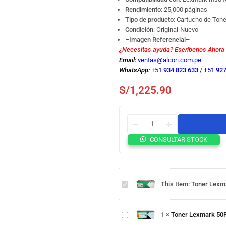
Rendimiento
: 25,000 páginas
Tipo de producto
: Cartucho de Tone
Condición
: Original-Nuevo
–Imagen Referencial–
¿Necesitas ayuda? Escríbenos Ahora
Email:
ventas@alcori.com.pe
WhatsApp:
+51
934 823 633
/
+51
927
S/
1,225.90
CONSULTAR STOCK
Toner
Lexmark
52D4H00
524H
Toner
This Item:
Toner Lexm
ms812,
Lexmark
ms811
50F4X00
Negro
504x
25k.
1
×
Toner Lexmark 50
ms610,
Toner
ms415
Lexmark