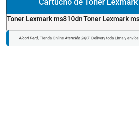
Cartucho de Toner Lexmark
Toner Lexmark ms810dn
Toner Lexmark m
Alcori Perú
, Tienda Online
Atención 24/7
. Delivery toda Lima y envío
Toner Lexmark 50F4H00
Toner Lexmark 50F4X00