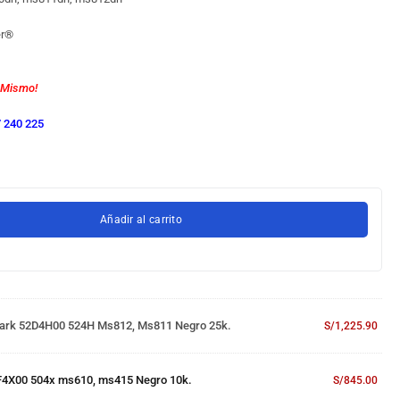
r
®
 Mismo!
 240 225
Añadir al carrito
ark 52D4H00 524H Ms812, Ms811 Negro 25k.
S/
1,225.90
F4X00 504x ms610, ms415 Negro 10k.
S/
845.00