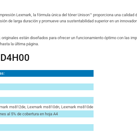
impresión Lexmark, la fórmula única del tóner Unison™ proporciona una calidad
esión de larga duración y promueve una sustentabilidad superior en un innovado
riginales están diseñados para ofrecer un funcionamiento óptimo con las im
hasta la última página.
52D4H00
as:
xmark ms812de, Lexmark ms810dn, Lexmark ms810de
nes al 5% de cobertura en hoja A4