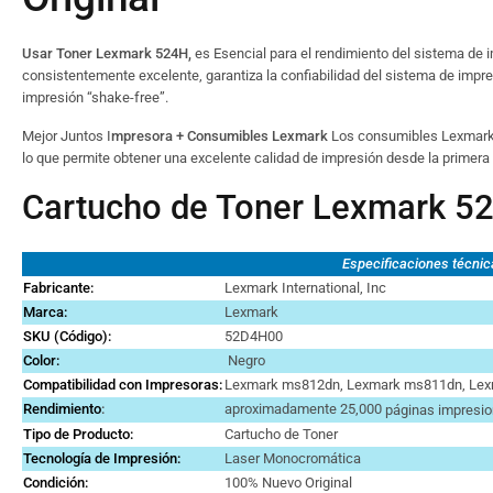
Usar Toner Lexmark 524H,
es Esencial para el rendimiento del sistema de 
consistentemente excelente, garantiza la confiabilidad del sistema de impr
impresión “shake-free”.
Mejor Juntos I
mpresora + Consumibles Lexmark
Los consumibles Lexmark o
lo que permite obtener una excelente calidad de impresión desde la primera 
Cartucho de Toner Lexmark 
Especificaciones técnic
Fabricante:
Lexmark International, Inc
Marca
:
Lexmark
SKU (Código):
52D4H00
Color:
Negro
Compatibilidad con Impresoras:
Lexmark ms812dn, Lexmark ms811dn, Le
Rendimiento
:
aproximadamente 25,000
páginas impresio
Tipo de Producto:
Cartucho de Toner
Tecnología de Impresión:
Laser Monocromática
Condición:
100% Nuevo Original