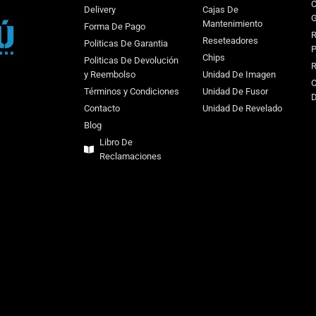
C
Delivery
Cajas De
G
Mantenimiento
Forma De Pago
R
Reseteadores
Politicas De Garantia
P
Chips
Politicas De Devolución
R
y Reembolso
Unidad De Imagen
C
Términos y Condiciones
Unidad De Fusor
D
Contacto
Unidad De Revelado
Blog
Libro De
Reclamaciones