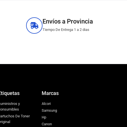
Envíos a Provincia
Tiempo De Entrega 1 a 2 dias
Etiquetas
Marcas
uministros y
Alcori
onsumibles
Samsung
artuchos De Toner
Hp
riginal
Canon