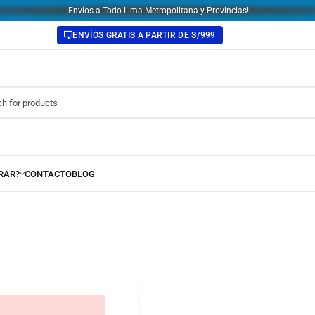
¡Envíos a Todo Lima Metropolitana y Provincias!
ENVÍOS GRATIS A PARTIR DE S/999