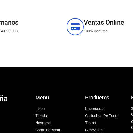
ámanos
Ventas Online
34 823 633
100% Seguras
eña
Menú
Productos
Inicio
Impresoras
S
C
Tienda
Cartuchos De Toner
C
Nosotros
Tintas
O
Como Comprar
Cabezales