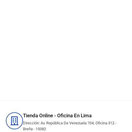
Añadir al carrito
Añadir al carrito
Toner Kyocera TK-5242Y
Yellow M5526CDW,
P5026CDW 3,000 Páginas
S/
454.95
IN STOCK
Añadir al carrito
Tienda Online - Oficina En Lima
Dirección: Av. República De Venezuela 704, Oficina 312 -
Breña - 15082