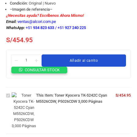
Condición
: Original | Nuevo
–Imagen de referencia–
¿Necesitas ayuda? Escríbenos Ahora Mismo!
Email:
ventas@alcori.com.pe
WhatsApp:
+51
934 823 633
/
+51
927 240 225
S/
454.95
Añadir al carrito
CONSULTAR STOCK
Toner
Kyocera TK-
5242C Cyan
M5526CDW,
This Item:
Toner Kyocera TK-5242C Cyan
S/
454.95
P5026CDW
M5526CDW, P5026CDW 3,000 Páginas
3,000
Páginas
Toner
Kyocera TK-
5242Y
Yellow