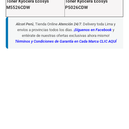
Toner Kyocera Ecosys
Toner Kyocera Ecosys
M5526CDW
P5026CDW
Alcori Perú
, Tienda Online
Atención 24/7
. Delivery toda Lima y
envíos a provincias todos los días.
¡
Síguenos en Facebook
y
entérate de nuestras ofertas exclusivas ahora mismo!
Términos y Condiciones de Garantía en Cada Marca CLIC AQUÍ
Toner Kyocera TK-5242K
Toner Kyocera TK-5242M
Negro M5526CDW,
Magenta M5526CDW,
P5026CDW 4,000 Páginas
P5026CDW 3,000 Páginas
S/
365.88
S/
454.95
IN STOCK
IN STOCK