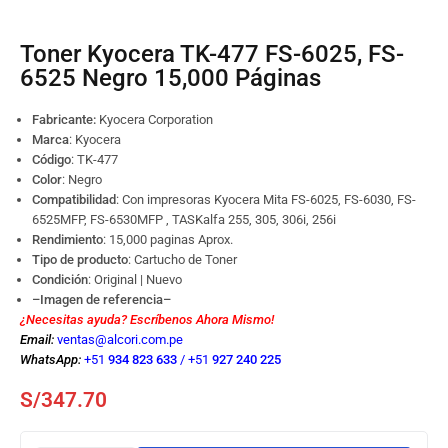
Toner Kyocera TK-477 FS-6025, FS-
6525 Negro 15,000 Páginas
Fabricante:
Kyocera Corporation
Marca
: Kyocera
Código
:
TK-477
Color
: Negro
Compatibilidad
: Con impresoras Kyocera Mita FS-6025, FS-6030, FS-
6525MFP, FS-6530MFP , TASKalfa 255, 305, 306i, 256i
Rendimiento
: 15,000 paginas Aprox.
Tipo de producto
: Cartucho de Toner
Condición
: Original | Nuevo
–Imagen de referencia–
¿Necesitas ayuda? Escríbenos Ahora Mismo!
Email:
ventas@alcori.com.pe
WhatsApp:
+51
934 823 633
/
+51
927 240 225
S/
347.70