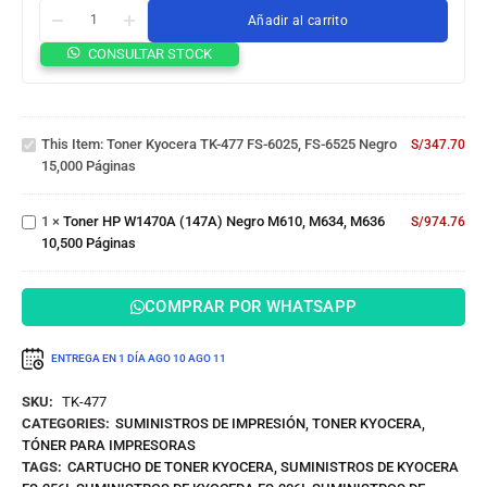
Añadir al carrito
Toner
CONSULTAR STOCK
Kyocera
TK-477
FS-
Toner
6025,
HP
This Item:
Toner Kyocera TK-477 FS-6025, FS-6525 Negro
FS-
S/
347.70
W1470A
15,000 Páginas
6525
(147A)
Negro
Negro
15,000
1
×
Toner HP W1470A (147A) Negro M610, M634, M636
M610,
S/
974.76
Páginas
10,500 Páginas
M634,
M636
10,500
COMPRAR POR WHATSAPP
Páginas
ENTREGA EN 1 DÍA
AGO 10
AGO 11
SKU:
TK-477
CATEGORIES:
SUMINISTROS DE IMPRESIÓN
,
TONER KYOCERA
,
TÓNER PARA IMPRESORAS
TAGS:
CARTUCHO DE TONER KYOCERA
,
SUMINISTROS DE KYOCERA