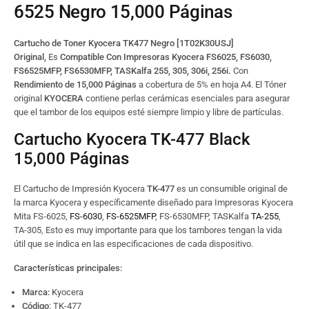
6525 Negro 15,000 Páginas
Cartucho de Toner Kyocera TK477 Negro [1T02K30USJ]
Original,
Es
Compatible Con Impresoras Kyocera FS6025, FS6030,
FS6525MFP, FS6530MFP, TASKalfa 255, 305, 306i, 256i.
Con
Rendimiento de 15,000 Páginas
a cobertura de 5% en hoja A4. El Tóner
original
KYOCERA
contiene perlas cerámicas esenciales para asegurar
que el tambor de los equipos esté siempre limpio y libre de partículas.
Cartucho Kyocera TK-477 Black
15,000 Páginas
El Cartucho de Impresión Kyocera
TK-477
es un consumible original de
la marca Kyocera y específicamente diseñado para Impresoras Kyocera
Mita FS-6025,
FS-6030
,
FS-6525MFP
, FS-6530MFP, TASKalfa
TA-255
,
TA-305, Esto es muy importante para que los tambores tengan la vida
útil que se indica en las especificaciones de cada dispositivo.
Características principales:
Marca:
Kyocera
Código
: TK-477