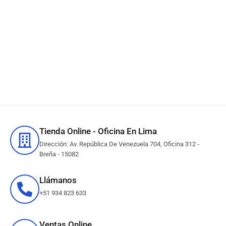
Toner HP W1470A (147A)
Negro M610, M634, M636
10,500 Páginas
S/
974.76
IN STOCK
Añadir al carrito
Tienda Online - Oficina En Lima
Dirección: Av. República De Venezuela 704, Oficina 312 -
Breña - 15082
Llámanos
+51 934 823 633
Ventas Online