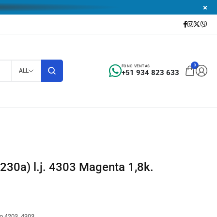
0
FONO VENTAS
ALL
+51 934 823 633
230a) l.j. 4303 Magenta 1,8k.
ro 4203, 4303