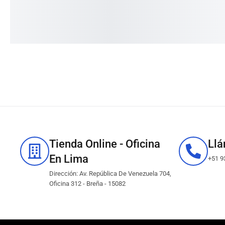
✓
CONSULTAR EXISTENCIAS
✓
CONSULTAR EXISTENCIAS
Añadir al carrito
Añadir al carri
Tienda Online - Oficina
Ll
En Lima
+51 9
Dirección: Av. República De Venezuela 704,
Oficina 312 - Breña - 15082