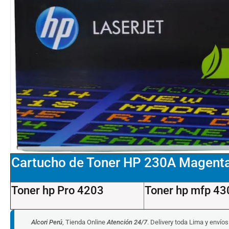
Cartucho de Toner HP 230A Magenta
Toner hp Pro 4203
Toner hp mfp 43
Alcori Perú
, Tienda Online
Atención 24/7
. Delivery toda Lima y envío