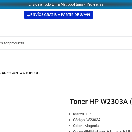
¡Envíos a Todo Lima Metropolitana y Provincias!
ENVÍOS GRATIS A PARTIR DE S/999
Toner HP W2303A (
Marca
: HP
Código
:
W2303A
Color
: Magenta
Compatibilidad con
: HP LaserJet P