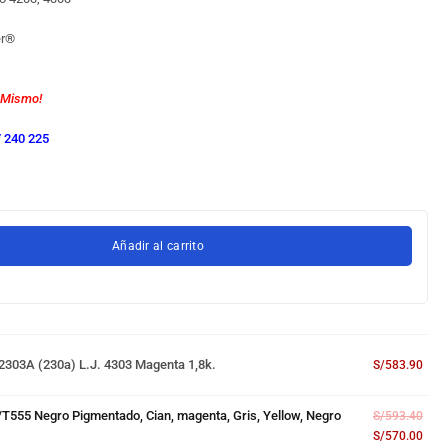
r
®
 Mismo!
 240 225
Añadir al carrito
303A (230a) L.j. 4303 Magenta 1,8k.
S/
583.90
T555 Negro Pigmentado, Cian, magenta, Gris, Yellow, Negro
S/
593.40
S/
570.00