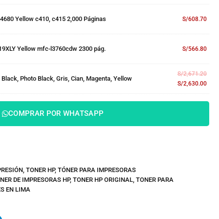
4680 Yellow c410, c415 2,000 Páginas
S/
608.70
19XLY Yellow mfc-l3760cdw 2300 pág.
S/
566.80
S/
2,671.20
 Black, Photo Black, Gris, Cian, Magenta, Yellow
S/
2,630.00
COMPRAR POR WHATSAPP
PRESIÓN
,
TONER HP
,
TÓNER PARA IMPRESORAS
NER DE IMPRESORAS HP
,
TONER HP ORIGINAL
,
TONER PARA
S EN LIMA