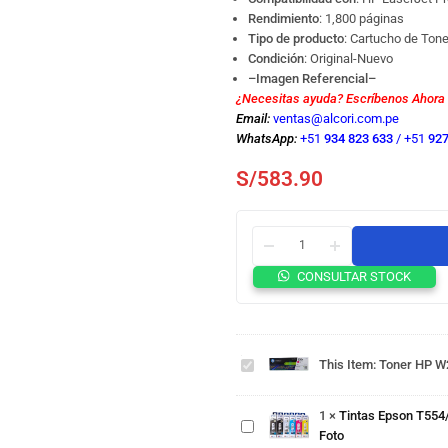
Rendimiento
: 1,800 páginas
Tipo de producto
: Cartucho de Tone
Condición
: Original-Nuevo
–Imagen Referencial–
¿Necesitas ayuda? Escríbenos Ahora
Email:
ventas@alcori.com.pe
WhatsApp:
+51
934 823 633
/
+51
927
S/
583.90
CONSULTAR STOCK
Toner
HP
W2303A
Tintas
(230a)
Epson
This Item:
Toner HP W2
l.j. 4303
T554/T555
Magenta
Negro
1,8k.
1
×
Tintas Epson T554/
Pigmentado,
Toner
Foto
Cian,
Xerox