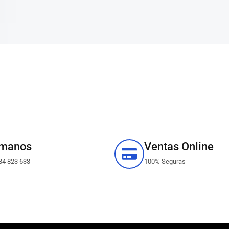
✓
CONSULTAR EXISTENCIAS
to
Añadir al carrito
ámanos
Ventas Online
34 823 633
100% Seguras