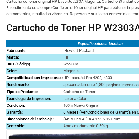
Cartucho de tóner original HP LaserJet 230A Magenta, Cartucho Standart c
El rendimiento de siempre Confíe en el tóner original HP para obtener impre
de momentos, resultados vibrantes. Represente sus ideas comerciales con i
Cartucho de Toner HP W2303
Especificaciones técnicas:
Fabricante:
Hewlett-Packard
Marca
:
HP
SKU (Código):
W2303A
Color:
Magenta
Compatibilidad con Impresoras:
HP LaserJet Pro 4203, 4303
Rendimiento
:
aproximadamente 1,800
páginas impresion
Tipo de Producto:
Cartucho de Toner
Tecnología de Impresión:
Laser a Color
Condición:
100% Nuevo Original
Garantía:
6 Meses (Ver
Condiciones de Garantía en
Dimensiones del embalaje:
(An. x Pr. x Al.)364 x 92 x 121 mm
Contenido:
Aproximadamente 0.59kg