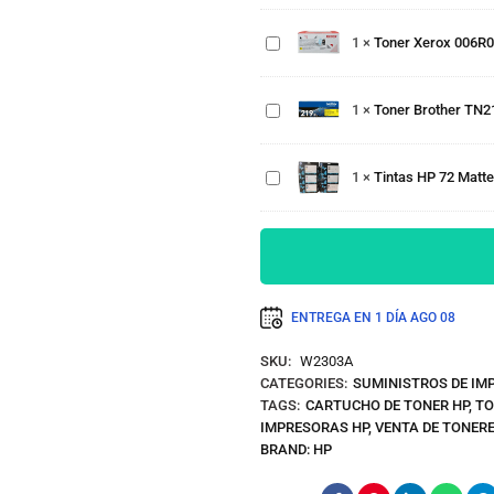
magenta,
006R04680
Gris, Yellow,
Yellow
Toner
1
×
Toner Xerox 006R0
Negro Foto
c410, c415
Brother
Tintas
2,000
TN219XLY
HP 72
Páginas
Yellow
1
×
Toner Brother TN2
Matte
mfc-
Black,
l3760cdw
Photo
2300 pág.
1
×
Tintas HP 72 Matte
Black,
Gris,
Cian,
Magenta,
Yellow
ENTREGA EN 1 DÍA
AGO 08
SKU:
W2303A
CATEGORIES:
SUMINISTROS DE IM
TAGS:
CARTUCHO DE TONER HP
,
TO
IMPRESORAS HP
,
VENTA DE TONERE
BRAND:
HP