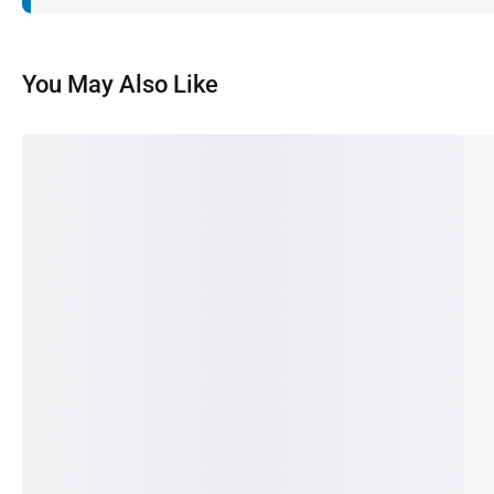
You May Also Like
Toner HP W2300A (230a) l.j. 4303
Toner HP W2301A (230a)
Black 2k.
Cyan 1,8k.
S/
499.00
S/
583.90
IN STOCK
IN STOCK