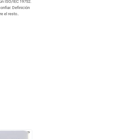
gún ISO/IEC 19752.
nfiar. Definición
 el resto..