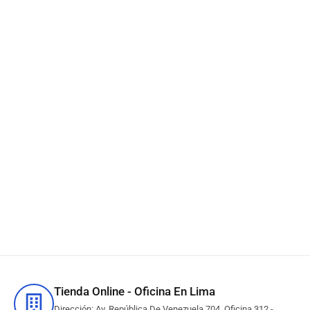
Tóner HP CB540A (125A)
Negro CP1515n, CM1312 –
2,200 Páginas
S/
450.86
IN STOCK
Añadir al carrito
Tienda Online - Oficina En Lima
Dirección: Av. República De Venezuela 704, Oficina 312 -