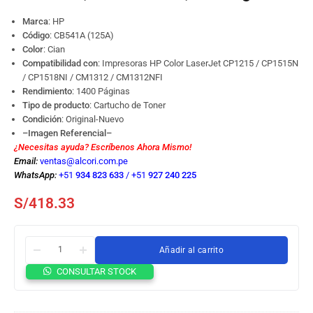
Marca
: HP
Código
:
CB541A (125A)
Color
: Cian
Compatibilidad con
: Impresoras HP Color LaserJet CP1215 / CP1515N
/ CP1518NI / CM1312 / CM1312NFI
Rendimiento
: 1400 Páginas
Tipo de producto
: Cartucho de Toner
Condición
: Original-Nuevo
–Imagen Referencial–
¿Necesitas ayuda? Escríbenos Ahora Mismo!
Email:
ventas@alcori.com.pe
WhatsApp:
+51
934 823 633
/
+51
927 240 225
S/
418.33
Añadir al carrito
CONSULTAR STOCK
Tóner HP
CB541A
(125A)