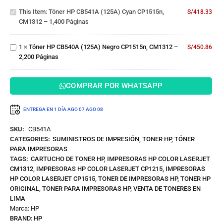
Cyan
Tóner HP
This Item:
Tóner HP CB541A (125A) Cyan CP1515n,
CP1515n,
S/
418.33
CB540A
CM1312 – 1,400 Páginas
CM1312
(125A)
– 1,400
Negro
Páginas
1
×
Tóner HP CB540A (125A) Negro CP1515n, CM1312 –
CP1515n,
S/
450.86
2,200 Páginas
CM1312
– 2,200
Páginas
COMPRAR POR WHATSAPP
ENTREGA EN 1 DÍA
AGO 07
AGO 08
SKU:
CB541A
CATEGORIES:
SUMINISTROS DE IMPRESIÓN
,
TONER HP
,
TÓNER
PARA IMPRESORAS
TAGS:
CARTUCHO DE TONER HP
,
IMPRESORAS HP COLOR LASERJET
CM1312
,
IMPRESORAS HP COLOR LASERJET CP1215
,
IMPRESORAS
HP COLOR LASERJET CP1515
,
TONER DE IMPRESORAS HP
,
TONER HP
ORIGINAL
,
TONER PARA IMPRESORAS HP
,
VENTA DE TONERES EN
LIMA
Marca:
HP
BRAND:
HP