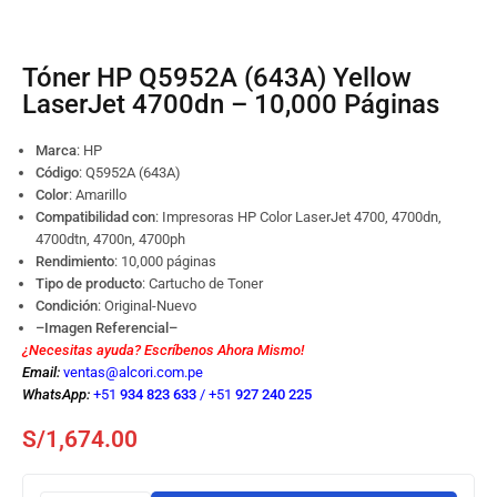
Tóner HP Q5952A (643A) Yellow
LaserJet 4700dn – 10,000 Páginas
Marca
: HP
Código
:
Q5952A (643A)
Color
: Amarillo
Compatibilidad con
: Impresoras HP Color LaserJet 4700, 4700dn,
4700dtn, 4700n, 4700ph
Rendimiento
: 10,000 páginas
Tipo de producto
: Cartucho de Toner
Condición
: Original-Nuevo
–Imagen Referencial–
¿Necesitas ayuda? Escríbenos Ahora Mismo!
Email:
ventas@alcori.com.pe
WhatsApp:
+51
934 823 633
/
+51
927 240 225
S/
1,674.00