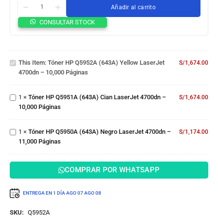
Añadir al carrito
Tóner
CONSULTAR STOCK
HP
Q5952A
(643A)
Tóner
Yellow
This Item:
Tóner HP Q5952A (643A) Yellow LaserJet
S/
1,674.00
HP
LaserJet
4700dn – 10,000 Páginas
Q5951A
4700dn
(643A)
– 10,000
Tóner
Cian
Páginas
1
×
Tóner HP Q5951A (643A) Cian LaserJet 4700dn –
S/
1,674.00
HP
LaserJet
10,000 Páginas
Q5950A
4700dn
(643A)
– 10,000
Negro
Páginas
1
×
Tóner HP Q5950A (643A) Negro LaserJet 4700dn –
S/
1,174.00
LaserJet
11,000 Páginas
4700dn
– 11,000
Páginas
COMPRAR POR WHATSAPP
ENTREGA EN 1 DÍA
AGO 07
AGO 08
SKU:
Q5952A