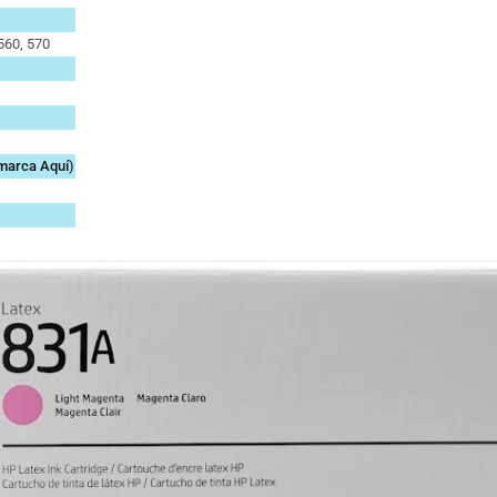
 560, 570
 marca
Aquí
)