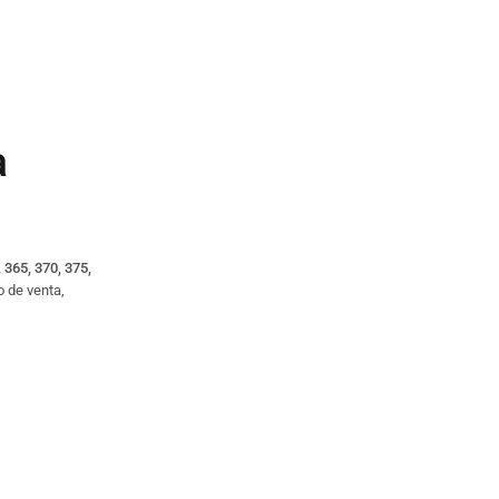
a
 365, 370, 375,
o de venta,