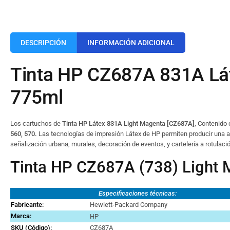
DESCRIPCIÓN
INFORMACIÓN ADICIONAL
Tinta HP CZ687A 831A Lát
775ml
Los cartuchos de
Tinta HP Látex 831A Light Magenta [CZ687A]
, Contenido 
560, 570.
Las tecnologías de impresión Látex de HP permiten producir una amp
señalización urbana, murales, decoración de eventos, y cartelería a rotulació
Tinta HP CZ687A (738) Light 
Especificaciones técnicas:
Fabricante:
Hewlett-Packard Company
Marca
:
HP
SKU (Código):
CZ687A