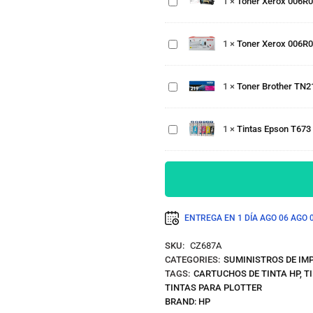
1
×
Toner Xerox 006R0
Negro
775ml
Xerox
b410, b415
006R04680
6,000 pág.
Toner
Yellow
1
×
Toner Xerox 006R0
Brother
c410, c415
Tintas
TN219M
2,000
Epson
Magenta
Páginas
T673
1
×
Toner Brother TN
MFC-
Negro,
L3760CDW
Cian,
1200
Magenta,
Páginas
1
×
Tintas Epson T673 
Amarillo,
Light
Cian,
Light
Magenta
ENTREGA EN 1 DÍA
AGO 06
AGO 
SKU:
CZ687A
CATEGORIES:
SUMINISTROS DE IM
TAGS:
CARTUCHOS DE TINTA HP
,
T
TINTAS PARA PLOTTER
BRAND:
HP