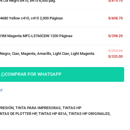
4728 Negro b410, b415 6,000 pág.
S/
619.70
4680 Yellow c410, c415 2,000 Páginas
S/
608.70
219M Magenta MFC-L3760CDW 1200 Páginas
S/
398.20
S/
354.00
Negro, Cian, Magenta, Amarillo, Light Cian, Light Magenta
S/
335.00
COMPRAR POR WHATSAPP
07
PRESIÓN
,
TINTA PARA IMPRESORAS
,
TINTAS HP
INTAS DE PLOTTER HP
,
TINTAS HP 831A
,
TINTAS HP ORIGINALES
,