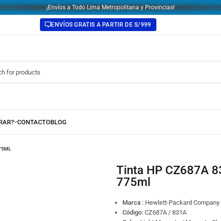
¡Envíos a Todo Lima Metropolitana y Provincias!
ENVÍOS GRATIS A PARTIR DE S/999
75ML
Tinta HP CZ687A 831A Látex 310 / 330 Light Magenta
775ml
Marca
: Hewlett-Packard Company
Código
:
CZ687A / 831A