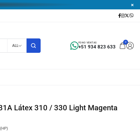
0
FONO VENTAS
ALL
+51 934 823 633
 (HP)