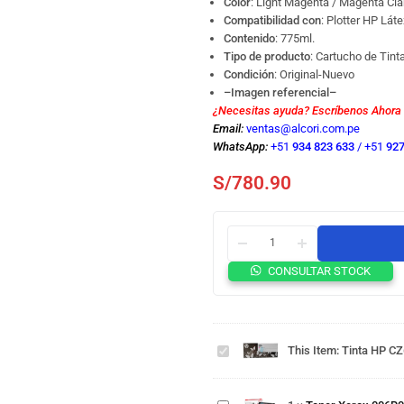
Color
: Light Magenta / Magenta Cla
Compatibilidad con
: Plotter HP Lát
Contenido
: 775ml.
Tipo de producto
: Cartucho de Tint
Condición
: Original-Nuevo
–Imagen referencial–
¿Necesitas ayuda? Escríbenos Ahora
Email:
ventas@alcori.com.pe
WhatsApp:
+51
934 823 633
/
+51
927
S/
780.90
Tinta HP
CONSULTAR STOCK
CZ687A
831A
Látex
310 /
This Item:
Tinta HP CZ
Toner
330
Xerox
Light
006R04728
Magenta
Toner