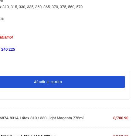
ro
ex 310, 315, 330, 335, 360, 365, 370, 375, 560, 570
a
®
 Mismo!
 240 225
Añadir al carrito
687A 831A Látex 310 / 330 Light Magenta 775ml
S/
780.90