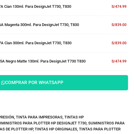
7A Cian 130ml. Para DesignJet T730, T830
S/
474.99
6A Magenta 300ml. Para DesignJet T730, T830
S/
839.00
7A Cian 300ml. Para DesignJet T730, T830
S/
839.00
5A Negro Matte 130ml. Para DesignJet T730 T830
S/
474.99
COMPRAR POR WHATSAPP
PRESIÓN
,
TINTA PARA IMPRESORAS
,
TINTAS HP
UMINISTROS PARA PLOTTER HP DESIGNJET T730
,
SUMINISTROS PARA
AS DE PLOTTER HP
,
TINTAS HP ORIGINALES
,
TINTAS PARA PLOTTER