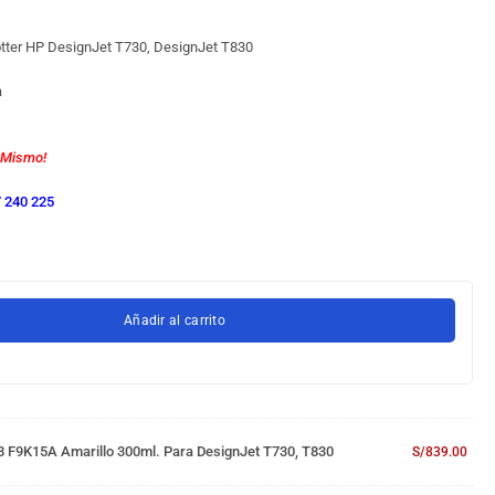
otter HP DesignJet T730, DesignJet T830
a
 Mismo!
 240 225
Añadir al carrito
8 F9K15A Amarillo 300ml. Para DesignJet T730, T830
S/
839.00