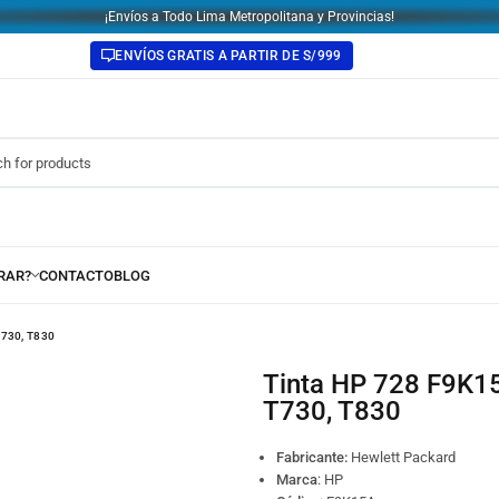
¡Envíos a Todo Lima Metropolitana y Provincias!
ENVÍOS GRATIS A PARTIR DE S/999
730, T830
Tinta HP 728 F9K15A Amarillo 300ml. Para DesignJet
T730, T830
Fabricante:
Hewlett Packard
Marca
: HP