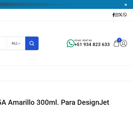
0
FONO VENTAS
ALL
+51 934 823 633