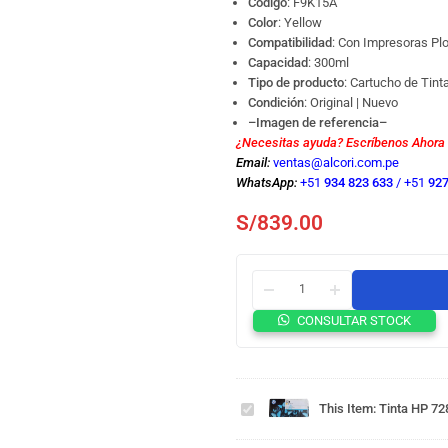
Código
:
F9K15A
Color
: Yellow
Compatibilidad
: Con Impresoras Pl
Capacidad
: 300ml
Tipo de producto
: Cartucho de Tint
Condición
: Original | Nuevo
–Imagen de referencia–
¿Necesitas ayuda? Escríbenos Ahora
Email:
ventas@alcori.com.pe
WhatsApp:
+51
934 823 633
/
+51
927
S/
839.00
Tinta HP
CONSULTAR STOCK
728
F9K15A
Amarillo
Tinta HP
300ml.
728
This Item:
Tinta HP 72
Para
F9J67A
DesignJet
Cian
Tinta HP