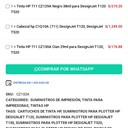
Negro
T520
Cabezal
1
×
Tinta HP 711 CZ129A Negro 38ml para DesignJet T120
38ml para
S/
210.20
hp
T520
DesignJet
C1Q10A
T120
(711)
T520
Tinta HP
1
×
Cabezal hp C1Q10A (711) DesignJet T120, DesignJet
DesignJet
S/
1,249.00
711
T520
T120,
CZ130A
DesignJet
Cian 29ml
T520
1
×
Tinta HP 711 CZ130A Cian 29ml para DesignJet T120,
para
S/
176.88
T520
DesignJet
T120,
T520
COMPRAR POR WHATSAPP
ENTREGA EN 1 DÍA
AGO 08
SKU:
CZ132A
CATEGORIES:
SUMINISTROS DE IMPRESIÓN
,
TINTA PARA
IMPRESORAS
,
TINTAS HP
TAGS:
CARTUCHOS DE TINTA HP
,
SUMINISTROS PARA PLOTTER HP
DESIGNJET T120
,
SUMINISTROS PARA PLOTTER HP DESIGNJET
T130
,
SUMINISTROS PARA PLOTTER HP DESIGNJET T520
,