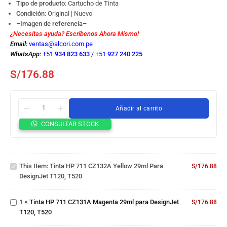
Tipo de producto
: Cartucho de Tinta
Condición
: Original | Nuevo
–Imagen de referencia–
¿Necesitas ayuda? Escríbenos Ahora Mismo!
Email:
ventas@alcori.com.pe
WhatsApp:
+51
934 823 633
/
+51
927 240 225
S/
176.88
Añadir al carrito
CONSULTAR STOCK
Tinta HP
711
CZ132A
Yellow
Tinta HP
This Item:
Tinta HP 711 CZ132A Yellow 29ml Para
29ml para
S/
176.88
711
DesignJet T120, T520
DesignJet
CZ131A
T120,
Magenta
T520
Tinta HP
1
×
Tinta HP 711 CZ131A Magenta 29ml para DesignJet
29ml para
S/
176.88
711
T120, T520
DesignJet
CZ129A
T120,