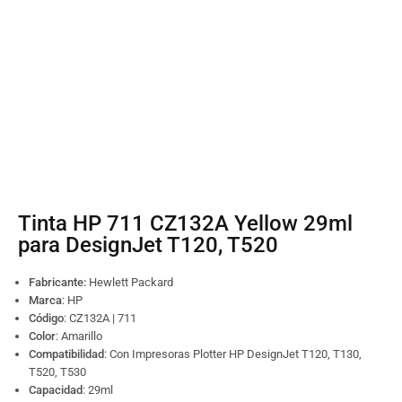
Tinta HP 711 CZ132A Yellow 29ml
para DesignJet T120, T520
Fabricante:
Hewlett Packard
Marca
: HP
Código
:
CZ132A
| 711
Color
: Amarillo
Compatibilidad
: Con Impresoras Plotter HP DesignJet T120, T130,
T520, T530
Capacidad
: 29ml