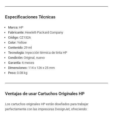
Especificaciones Técnicas
Marca:
HP
Fabricante:
Hewlett-Packard Company
Código:
CZ132A
Color:
Yellow
Contenido:
29 ml
Tecnología:
Inyección térmica de tinta HP
Condición:
Original, nuevo
Garantía:
6 meses
Dimensiones:
114 x 126 x 25 mm
Peso:
0.08 kg
Ventajas de usar Cartuchos Originales HP
Los cartuchos originales HP están diseñados para trabajar
perfectamente con las impresoras DesignJet, ofreciendo: