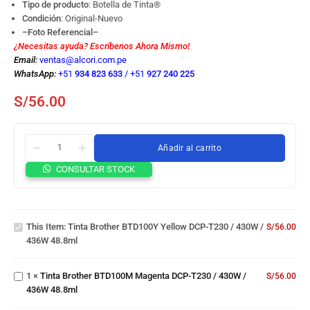
Tipo de producto
: Botella de Tinta
®
Condición
: Original-Nuevo
–Foto Referencial–
¿Necesitas ayuda? Escríbenos Ahora Mismo!
Email:
ventas@alcori.com.pe
WhatsApp:
+51
934 823 633
/
+51
927 240 225
S/
56.00
Añadir al carrito
Tinta
CONSULTAR STOCK
Brother
BTD100Y
Yellow
Tinta
DCP-
This Item:
Tinta Brother BTD100Y Yellow DCP-T230 / 430W /
S/
56.00
Brother
T230 /
436W 48.8ml
BTD100M
430W /
Magenta
436W
DCP-
Tinta
48.8ml
1
×
Tinta Brother BTD100M Magenta DCP-T230 / 430W /
S/
56.00
T230 /
Brother
436W 48.8ml
430W /
BTD100BK