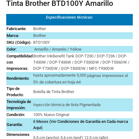
Tinta Brother BTD100Y Amarillo
Especificaciones técnicas:
Fabricante:
Brother
Marca:
Brother
SKU (Código):
BTD100Y
Color
:
Amarillo / Amarelo / Yellow
Compatibilidad
Brother InkBenefit Tank DCP-T230 / DCP-T236 / DCP-
con
T430W / DCP-T436W / DCP-T530DW / DCP-T536DW /
Impresoras:
DCP-T730DW / DCP-T830DW / MFC-T930DW
hasta aproximadamente 5,000
páginas impresiones al
Rendimiento
:
5% de cobertura en hoja A4
Tipo de
Botella de Tinta Brother
Producto:
Tecnología de
Inyección térmica de tinta Pigmentada
Impresión:
Condición:
100% Nuevo Original
6 Meses (Ver
Condiciones de Garantía en Cada marca
Garantía:
Aquí
)
Dimensiones
‎5.5 cm (ancho) 5.6 cm (prof) 12.3 cm (alto)