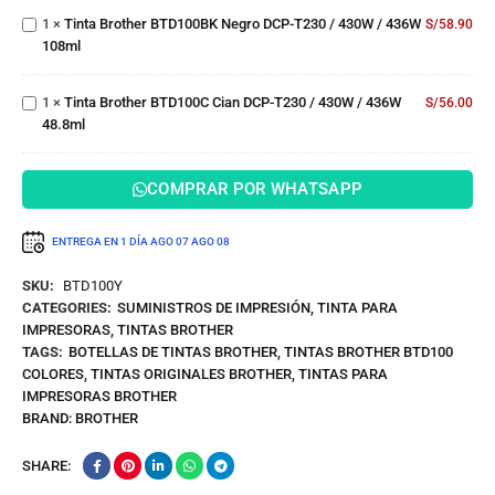
436W
Negro
Tinta
48.8ml
1
×
Tinta Brother BTD100BK Negro DCP-T230 / 430W / 436W
DCP-T230
S/
58.90
Brother
108ml
/ 430W /
BTD100C
436W
Cian
108ml
DCP-
1
×
Tinta Brother BTD100C Cian DCP-T230 / 430W / 436W
S/
56.00
T230 /
48.8ml
430W /
436W
48.8ml
COMPRAR POR WHATSAPP
ENTREGA EN 1 DÍA
AGO 07
AGO 08
SKU:
BTD100Y
CATEGORIES:
SUMINISTROS DE IMPRESIÓN
,
TINTA PARA
IMPRESORAS
,
TINTAS BROTHER
TAGS:
BOTELLAS DE TINTAS BROTHER
,
TINTAS BROTHER BTD100
COLORES
,
TINTAS ORIGINALES BROTHER
,
TINTAS PARA
IMPRESORAS BROTHER
BRAND:
BROTHER
SHARE: