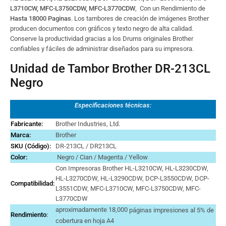
L3710CW, MFC-L3750CDW, MFC-L3770CDW
, Con un Rendimiento de
Hasta 18000 Paginas
. Los tambores de creación de imágenes Brother
producen documentos con gráficos y texto negro de alta calidad.
Conserve la productividad gracias a los Drums originales Brother
confiables y fáciles de administrar diseñados para su impresora.
Unidad de Tambor Brother DR-213CL
Negro
Especificaciones técnicas:
Fabricante:
Brother Industries, Ltd.
Marca
:
Brother
SKU (Código):
DR-213CL / DR213CL
Color:
Negro / Cian / Magenta / Yellow
Con Impresoras Brother HL-L3210CW, HL-L3230CDW,
HL-L3270CDW, HL-L3290CDW, DCP-L3550CDW, DCP-
Compatibilidad:
L3551CDW, MFC-L3710CW, MFC-L3750CDW, MFC-
L3770CDW
aproximadamente 18,000
páginas impresiones al 5% de
Rendimiento
:
cobertura en hoja A4