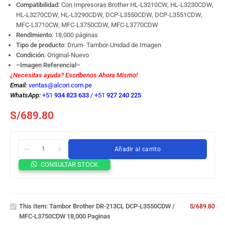
Compatibilidad
: Con Impresoras Brother HL-L3210CW, HL-L3230CDW,
HL-L3270CDW, HL-L3290CDW, DCP-L3550CDW, DCP-L3551CDW,
MFC-L3710CW, MFC-L3750CDW, MFC-L3770CDW
Rendimiento
: 18,000 páginas
Tipo de producto
: Drum- Tambor-Unidad de Imagen
Condición
: Original-Nuevo
–Imagen Referencial–
¿Necesitas ayuda? Escríbenos Ahora Mismo!
Email:
ventas@alcori.com.pe
WhatsApp:
+51
934 823 633
/
+51
927 240 225
S/
689.80
Añadir al carrito
Tambor
CONSULTAR STOCK
Brother
DR-213CL
DCP-
L3550CDW
This Item:
Tambor Brother DR-213CL DCP-L3550CDW /
S/
689.80
Toner
/ MFC-
MFC-L3750CDW 18,000 Paginas
Brother
L3750CDW