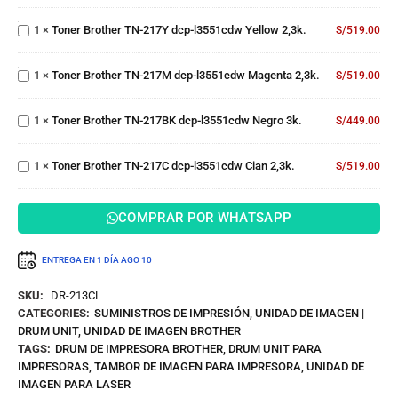
TN-217Y
18,000
Toner
dcp-
Paginas
1
×
Toner Brother TN-217Y dcp-l3551cdw Yellow 2,3k.
S/
519.00
Brother
l3551cdw
TN-217M
Yellow
Toner
dcp-
2,3k.
1
×
Toner Brother TN-217M dcp-l3551cdw Magenta 2,3k.
S/
519.00
Brother
l3551cdw
TN-
Magenta
217BK
Toner
2,3k.
1
×
Toner Brother TN-217BK dcp-l3551cdw Negro 3k.
S/
449.00
dcp-
Brother
l3551cdw
TN-217C
Negro 3k.
1
×
Toner Brother TN-217C dcp-l3551cdw Cian 2,3k.
dcp-
S/
519.00
l3551cdw
Cian 2,3k.
COMPRAR POR WHATSAPP
ENTREGA EN 1 DÍA
AGO 10
SKU:
DR-213CL
CATEGORIES:
SUMINISTROS DE IMPRESIÓN
,
UNIDAD DE IMAGEN |
DRUM UNIT
,
UNIDAD DE IMAGEN BROTHER
TAGS:
DRUM DE IMPRESORA BROTHER
,
DRUM UNIT PARA
IMPRESORAS
,
TAMBOR DE IMAGEN PARA IMPRESORA
,
UNIDAD DE
IMAGEN PARA LASER