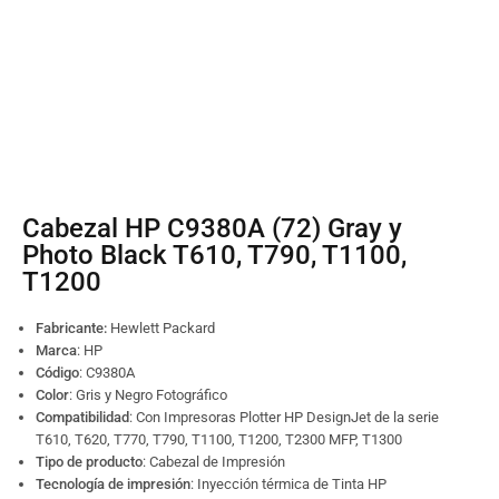
Cabezal HP C9380A (72) Gray y
Photo Black T610, T790, T1100,
T1200
Fabricante:
Hewlett Packard
Marca
: HP
Código
:
C9380A
Color
: Gris y Negro Fotográfico
Compatibilidad
: Con Impresoras Plotter HP DesignJet de la serie
T610, T620, T770, T790, T1100, T1200, T2300 MFP, T1300
Tipo de producto
: Cabezal de Impresión
Tecnología de impresión
: Inyección térmica de Tinta HP