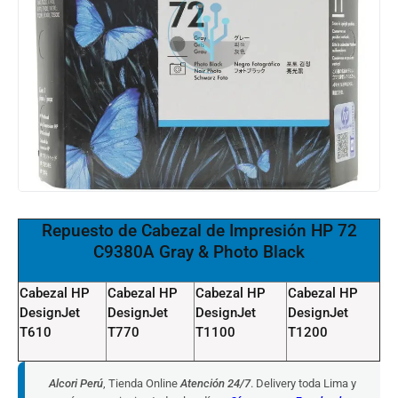
Repuesto de Cabezal de Impresión HP 72
C9380A Gray & Photo Black
Cabezal HP
Cabezal HP
Cabezal HP
Cabezal HP
DesignJet
DesignJet
DesignJet
DesignJet
T610
T770
T1100
T1200
Alcori Perú
, Tienda Online
Atención 24/7
. Delivery toda Lima y