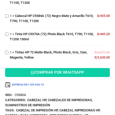
T1200
T1100, T1200
T610,
(72)
Tinta
T790,
Negro
HP
T1100,
Mate y
1
×
Cabezal HP C9384A (72) Negro Mate y Amarillo T610,
S/
455.00
C9370A
T1200
Amarillo
T790, T1100, T1200
(72)
T610,
Photo
Tintas
T790,
Black
HP 72
T1100,
1
×
Tinta HP C9370A (72) Photo Black T610, T790, T1100,
S/
445.20
T610,
Matte
T1200
T1200 130ml
T790,
Black,
T1100,
Photo
T1200
1
×
Tintas HP 72 Matte Black, Photo Black, Gris, Cian,
Black,
S/
2,671.20
130ml
Magenta, Yellow
Gris,
S/
2,630.00
Cian,
Magenta,
COMPRAR POR WHATSAPP
Yellow
ENTREGA EN 1 DÍA
AGO 10
SKU:
C9380A
CATEGORIES:
CABEZAL HP
,
CABEZALES DE IMPRESORAS
,
SUMINISTROS DE IMPRESIÓN
TAGS:
CABEZAL DE IMPRESIÓN HP
,
CABEZAL IMPRESORAS HP
,