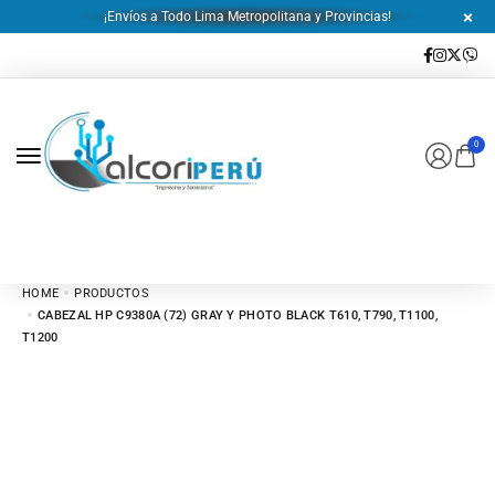
¡Envíos a Todo Lima Metropolitana y Provincias!
0
HOME
PRODUCTOS
CABEZAL HP C9380A (72) GRAY Y PHOTO BLACK T610, T790, T1100,
T1200