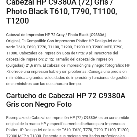
Cabezal HP C9380A (72) Gris /
Photo Black T610, T790, T1100,
T1200
Cabezal de Impresión HP 72 Gray / Photo Black [C9380A]
Original,
Es
Compatible Con Impresoras Plotter HP DesignJet de la
serie T610, T620, T770, T1100, T1200, T1200 HD, T2300 MFP, T790,
T1300.
Cabezales de Impresión Gota de tinta:
9 pl
; Inyectores del
cabezal de impresión:
2112
; Tamaño del cabezal de impresión
(pulgadas)
21,6 mm.
El cabezal de impresión gris y negro fotográfico HP
72 ofrece una impresión fiable y sin problemas. Consiga una precisión
milimétrica a grandes velocidades de impresión y funciones de gestión
de suministros con las que ahorrará tiempo.
Cartucho de Cabezal HP 72 C9380A
Gris con Negro Foto
Reemplazo de Cabezal de Impresión HP (72)
C9380A
es un consumible
original de la marca HP y específicamente diseñado para Impresoras
Plotter HP DesignJet de la serie T610, T620,
T770
, T790,
T1100
,
T1200
,
T2300 MFP, y
T1300
. Presente sus mejores resultados profesionales