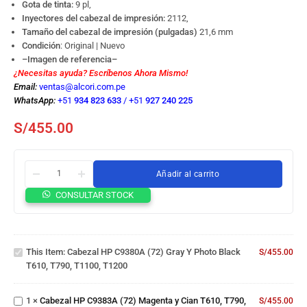
Gota de tinta:
9 pl,
Inyectores del cabezal de impresión:
2112,
Tamaño del cabezal de impresión (pulgadas)
21,6 mm
Condición
: Original | Nuevo
–Imagen de referencia–
¿Necesitas ayuda? Escríbenos Ahora Mismo!
Email:
ventas@alcori.com.pe
WhatsApp:
+51
934 823 633
/
+51
927 240 225
S/
455.00
Añadir al carrito
Cabezal
HP
CONSULTAR STOCK
C9380A
(72)
Gray y
Cabezal
Photo
HP
This Item:
Cabezal HP C9380A (72) Gray Y Photo Black
S/
455.00
Black
C9383A
T610, T790, T1100, T1200
T610,
(72)
Cabezal
T790,
Magenta
HP
T1100,
1
×
Cabezal HP C9383A (72) Magenta y Cian T610, T790,
y Cian
S/
455.00
C9384A