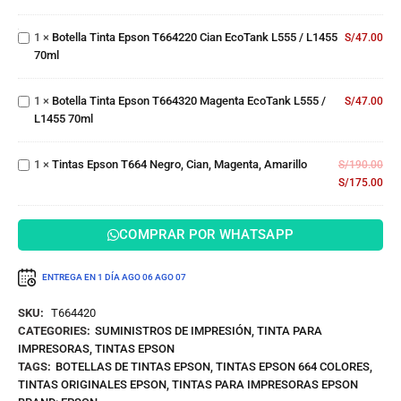
L555 /
T664220
L575
Botella
Cian
70ml
1
×
Botella Tinta Epson T664220 Cian EcoTank L555 / L1455
S/
47.00
Tinta
EcoTank
70ml
Epson
L555 /
T664320
L1455
Magenta
70ml
1
×
Botella Tinta Epson T664320 Magenta EcoTank L555 /
S/
47.00
Tintas
EcoTank
L1455 70ml
Epson
L555 /
T664
L1455
Negro,
70ml
1
×
Tintas Epson T664 Negro, Cian, Magenta, Amarillo
S/
190.00
Cian,
S/
175.00
Magenta,
Amarillo
COMPRAR POR WHATSAPP
ENTREGA EN 1 DÍA
AGO 06
AGO 07
SKU:
T664420
CATEGORIES:
SUMINISTROS DE IMPRESIÓN
,
TINTA PARA
IMPRESORAS
,
TINTAS EPSON
TAGS:
BOTELLAS DE TINTAS EPSON
,
TINTAS EPSON 664 COLORES
,
TINTAS ORIGINALES EPSON
,
TINTAS PARA IMPRESORAS EPSON