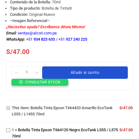
Contenido de la Botella:
70ml
Tipo de producto
: Botella de Tinta
®
Condición
: Original-Nuevo
–Imagen Referencial–
¿Necesitas ayuda? Escríbenos Ahora Mismo!
Email:
ventas@alcori.com.pe
WhatsApp:
+51
934 823 633
/
+51
927 240 225
S/
47.00
Añadir al carrito
Botella
CONSULTAR STOCK
Tinta
Epson
T664420
Botella
Amarillo
This Item:
Botella Tinta Epson T664420 Amarillo EcoTank
S/
47.00
Tinta
EcoTank
L555 / L1455 70ml
Epson
L555 /
T664120
L1455
Botella
Negro
70ml
1
×
Botella Tinta Epson T664120 Negro EcoTank L555 / L575
S/
47.00
Tinta
EcoTank
70ml
Epson