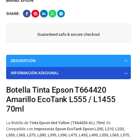
BRAND:
EPSON
SHARE:
Guaranteed safe & secure checkout
DESCRIPCIÓN
INFORMACIÓN ADICIONAL
Botella Tinta Epson T664420
Amarillo EcoTank L555 / L1455
70ml
La Botella de
Tinta Epson 664 Yellow
(T664420-AL) 70ml
. Es
Compatible con
Impresoras Epson EcoTank Epson L200, L210, L220,
L355, L365, L375, L380, L395, L396, L475, L455, L495, L555, L565, L575,