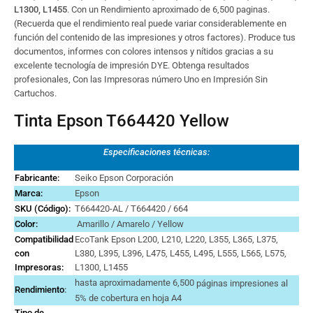
L1300,
L1455
. Con un Rendimiento aproximado de 6,500 paginas.
(Recuerda que el rendimiento real puede variar considerablemente en
función del contenido de las impresiones y otros factores). Produce tus
documentos, informes con colores intensos y nítidos gracias a su
excelente tecnología de impresión DYE. Obtenga resultados
profesionales, Con las Impresoras número Uno en Impresión Sin
Cartuchos.
Tinta Epson T664420 Yellow
Especificaciones técnicas:
Fabricante:
Seiko Epson Corporación
Marca
:
Epson
SKU (Código):
T664420-AL / T664420 / 664
Color:
Amarillo / Amarelo / Yellow
Compatibilidad
EcoTank Epson L200, L210, L220, L355, L365, L375,
con
L380, L395, L396, L475, L455, L495, L555, L565, L575,
Impresoras:
L1300, L1455
hasta aproximadamente 6,500
páginas impresiones al
Rendimiento
:
5% de cobertura en hoja A4
Tipo de