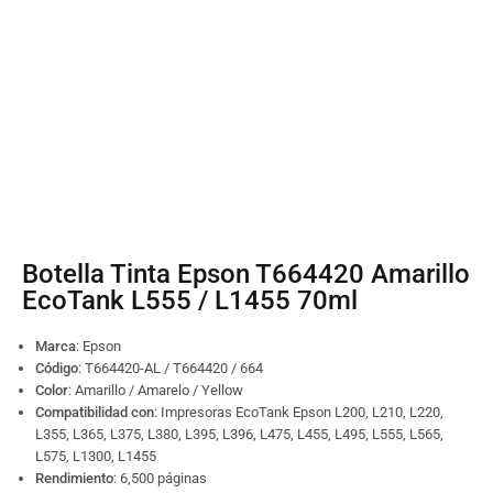
Botella Tinta Epson T664420 Amarillo
EcoTank L555 / L1455 70ml
Marca
: Epson
Código
:
T664420-AL / T664420 / 664
Color
: Amarillo / Amarelo / Yellow
Compatibilidad con
: Impresoras EcoTank Epson L200, L210, L220,
L355, L365, L375, L380, L395, L396, L475, L455, L495, L555, L565,
L575, L1300, L1455
Rendimiento
: 6,500 páginas