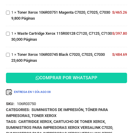
C7030
Magenta
16,100
Waste
C7020,
Páginas
1
×
Toner Xerox 106R03751 Magenta C7020, C7025, C7030
S/
465.26
Cartridge
C7025,
9,800 Páginas
Xerox
C7030
115R00128
9,800
Toner
C7120,
Páginas
1
×
Waste Cartridge Xerox 115R00128 C7120, C7125, C7130
S/
397.80
Xerox
C7125,
30,000 Páginas
106R03745
C7130
Black
30,000
C7020,
Páginas
1
×
Toner Xerox 106R03745 Black C7020, C7025, C7030
S/
484.69
C7025,
23,600 Páginas
C7030
23,600
Páginas
COMPRAR POR WHATSAPP
ENTREGA EN 1 DÍA
AGO 08
SKU:
106R03750
CATEGORIES:
SUMINISTROS DE IMPRESIÓN
,
TÓNER PARA
IMPRESORAS
,
TONER XEROX
TAGS:
CARTRIDGE XEROX
,
CARTUCHO DE TONER XEROX
,
SUMINISTROS PARA IMPRESORAS XEROX VERSALINK C7020
,