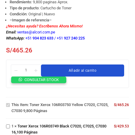
Rendimiento
: 9,800 paginas Aprox.
Tipo de producto
: Cartucho de Toner
Condición
: Original | Nuevo
–Imagen de referencia–
¿Necesitas ayuda? Escríbenos Ahora Mismo!
Email:
ventas@alcori.com.pe
WhatsApp:
+51
934 823 633
/
+51
927 240 225
S/
465.26
Añadir al carrito
Toner
CONSULTAR STOCK
Xerox
106R03750
Yellow
Toner
C7020,
This Item:
Toner Xerox 106R03750 Yellow C7020, C7025,
S/
465.26
Xerox
C7025,
C7030 9,800 Páginas
106R03749
C7030
Black
9,800
Toner
C7020,
Páginas
1
×
Toner Xerox 106R03749 Black C7020, C7025, C7030
S/
429.53
Xerox
C7025,
16,100 Páginas
106R03751