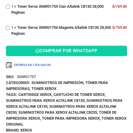
Cian
Paginas
Toner
1
×
Toner Xerox 006R01755 Cian Altalink C8130 28,000
Altalink
S/
769.80
Xerox
Paginas
C8130
006R01756
28,000
Magenta
Paginas
1
×
Toner Xerox 006R01756 Magenta Altalink C8130 28,000
Altalink
S/
769.80
Paginas
C8130
28,000
Paginas
COMPRAR POR WHATSAPP
ENTREGA EN 1 DÍA
AGO 08
SKU:
006R01757
CATEGORIES:
SUMINISTROS DE IMPRESIÓN
,
TÓNER PARA
IMPRESORAS
,
TONER XEROX
TAGS:
CARTRIDGE XEROX
,
CARTUCHO DE TONER XEROX
,
SUMINISTROS PARA XEROX ALTALINK C8130
,
SUMINISTROS PARA
XEROX ALTALINK C8135
,
SUMINISTROS PARA XEROX ALTALINK
C8230
,
SUMINISTROS PARA XEROX ALTALINK C8235
,
TONER DE
IMPRESORA XEROX
,
TONER PARA IMPRESORA XEROX
,
TONER XEROX
ORIGINAL
BRAND:
XEROX