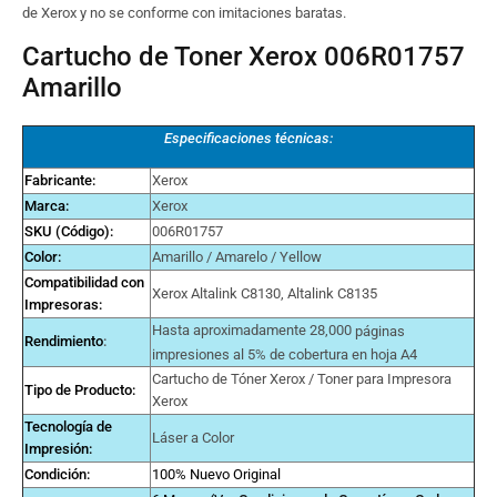
de Xerox y no se conforme con imitaciones baratas.
Cartucho de Toner Xerox 006R01757
Amarillo
Especificaciones técnicas:
Fabricante:
Xerox
Marca
:
Xerox
SKU (Código):
006R01757
Color:
Amarillo / Amarelo / Yellow
Compatibilidad con
Xerox Altalink C8130, Altalink C8135
Impresoras:
Hasta aproximadamente 28,000
páginas
Rendimiento
:
impresiones al 5% de cobertura en hoja A4
Cartucho de Tóner Xerox / Toner para Impresora
Tipo de Producto:
Xerox
Tecnología de
Láser a Color
Impresión:
Condición:
100% Nuevo Original