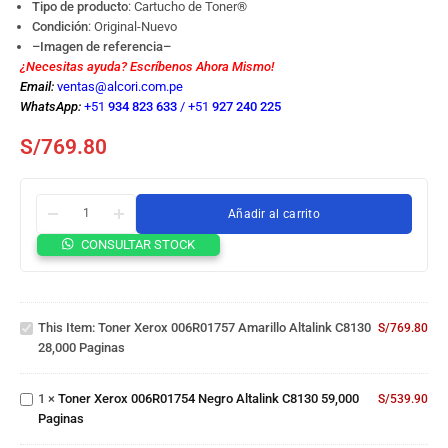
Tipo de producto
: Cartucho de Toner
®
Condición
: Original-Nuevo
–Imagen de referencia–
¿Necesitas ayuda? Escríbenos Ahora Mismo!
Email:
ventas@alcori.com.pe
WhatsApp:
+51
934 823 633
/
+51
927 240 225
S/
769.80
Añadir al carrito
CONSULTAR STOCK
Toner
Xerox
006R01757
Amarillo
Toner
This Item:
Toner Xerox 006R01757 Amarillo Altalink C8130
Altalink
S/
769.80
Xerox
28,000 Paginas
C8130
006R01754
28,000
Negro
Paginas
Toner
1
×
Toner Xerox 006R01754 Negro Altalink C8130 59,000
Altalink
S/
539.90
Xerox
Paginas
C8130
006R01755
59,000