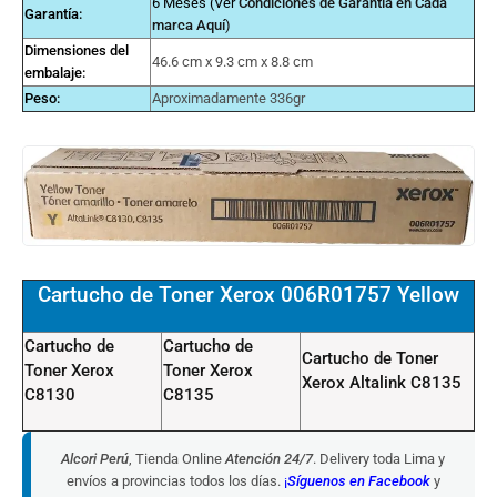
6 Meses (Ver
Condiciones de Garantía en Cada
Garantía:
marca
Aquí
)
Dimensiones del
46.6 cm x 9.3 cm x 8.8 cm
embalaje:
Peso:
Aproximadamente 336gr
Cartucho de Toner Xerox 006R01757 Yellow
Cartucho de
Cartucho de
Cartucho de Toner
Toner Xerox
Toner Xerox
Xerox
Altalink C8135
C8130
C8135
Alcori Perú
, Tienda Online
Atención 24/7
. Delivery toda Lima y
envíos a provincias todos los días.
¡
Síguenos en Facebook
y