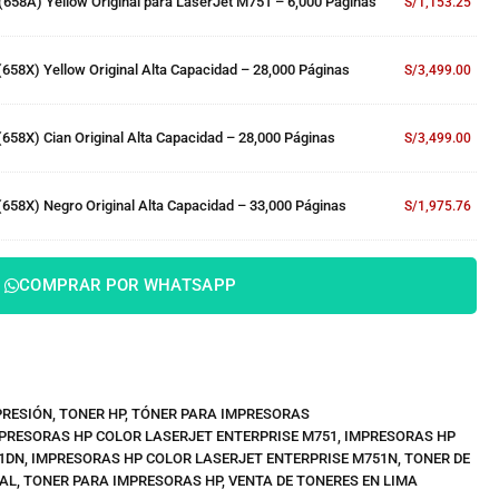
658A) Yellow Original para LaserJet M751 – 6,000 Páginas
S/
1,153.25
58X) Yellow Original Alta Capacidad – 28,000 Páginas
S/
3,499.00
58X) Cian Original Alta Capacidad – 28,000 Páginas
S/
3,499.00
658X) Negro Original Alta Capacidad – 33,000 Páginas
S/
1,975.76
COMPRAR POR WHATSAPP
PRESIÓN
,
TONER HP
,
TÓNER PARA IMPRESORAS
PRESORAS HP COLOR LASERJET ENTERPRISE M751
,
IMPRESORAS HP
51DN
,
IMPRESORAS HP COLOR LASERJET ENTERPRISE M751N
,
TONER DE
NAL
,
TONER PARA IMPRESORAS HP
,
VENTA DE TONERES EN LIMA