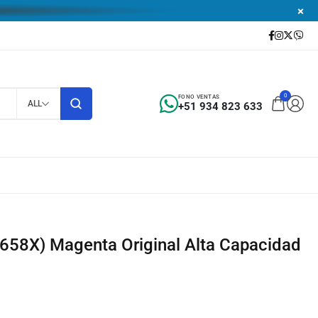
0
FONO VENTAS
ALL
+51 934 823 633