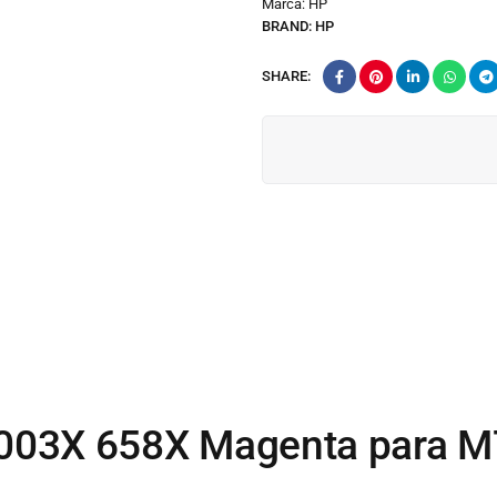
Marca:
HP
BRAND:
HP
SHARE:
003X 658X Magenta para M