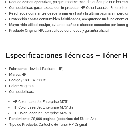
Reduce costos operativos
, ya que imprime más del cuádruple que los car
Compatibilidad garantizada
con impresoras HP Color LaserJet Enterpris
Resultados constantes
desde la primera hasta la última página sin pérdid
Protección contra consumibles falsificados
, asegurando un funcionamien
Mayor vida útil del equipo
, evitando daños o atascos causados por tóner g
Producto Original HP
, con calidad certificada y garantía oficial.
Especificaciones Técnicas – Tóner
Fabricante:
Hewlett-Packard (HP)
Marca:
HP
Código / SKU:
W2003X
Color:
Magenta
Compatibilidad:
HP Color LaserJet Enterprise M751
HP Color LaserJet Enterprise M751dn
HP Color LaserJet Enterprise M751n
Rendimiento:
28,000 páginas (cobertura del 5% en A4)
Tipo de Producto:
Cartucho de Tóner HP Original