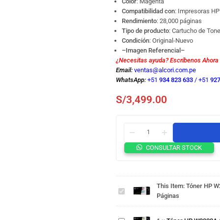
Color
: Magenta
Compatibilidad con
: Impresoras HP
Rendimiento
: 28,000 páginas
Tipo de producto
: Cartucho de Ton
Condición
: Original-Nuevo
–Imagen Referencial–
¿Necesitas ayuda? Escríbenos Ahora
Email:
ventas@alcori.com.pe
WhatsApp:
+51
934 823 633
/
+51
927
S/
3,499.00
Tóner HP
CONSULTAR STOCK
W2003X
(658X)
Tóner
Magenta
HP
This Item:
Tóner HP W2
Original
W2002A
Páginas
Alta
(658A)
Capacidad
Yellow
Tóner HP
– 28,000
Original
W2002X