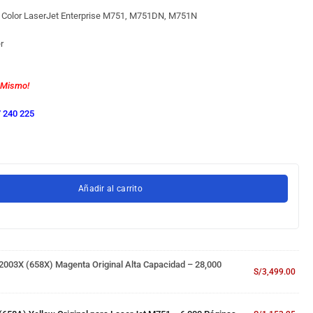
 Color LaserJet Enterprise M751, M751DN, M751N
er
 Mismo!
 240 225
Añadir al carrito
003X (658X) Magenta Original Alta Capacidad – 28,000
S/
3,499.00