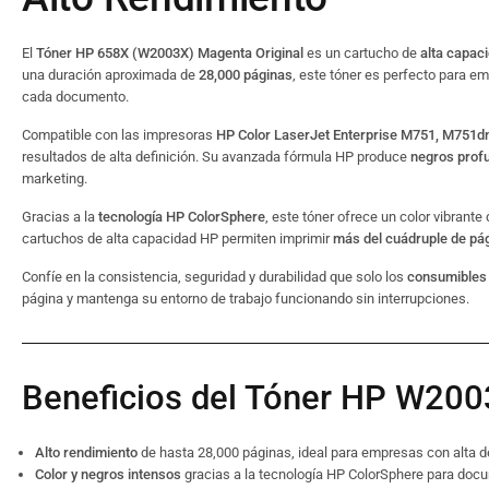
El
Tóner HP 658X (W2003X) Magenta Original
es un cartucho de
alta capac
una duración aproximada de
28,000 páginas
, este tóner es perfecto para 
cada documento.
Compatible con las impresoras
HP Color LaserJet Enterprise M751, M751d
resultados de alta definición. Su avanzada fórmula HP produce
negros profu
marketing.
Gracias a la
tecnología HP ColorSphere
, este tóner ofrece un color vibrante
cartuchos de alta capacidad HP permiten imprimir
más del cuádruple de pá
Confíe en la consistencia, seguridad y durabilidad que solo los
consumibles 
página y mantenga su entorno de trabajo funcionando sin interrupciones.
Beneficios del Tóner HP W200
Alto rendimiento
de hasta 28,000 páginas, ideal para empresas con alta 
Color y negros intensos
gracias a la tecnología HP ColorSphere para doc