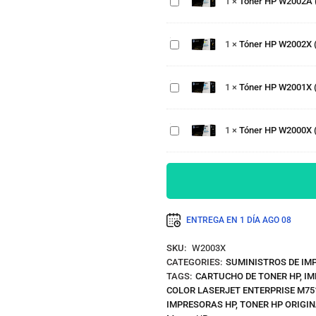
1
×
Tóner HP W2002A (
Páginas
para
(658X)
LaserJet
Yellow
Tóner HP
M751 –
Original
W2001X
1
×
Tóner HP W2002X (6
6,000
Alta
(658X)
Páginas
Capacidad
Cian
Tóner HP
– 28,000
Original
W2000X
1
×
Tóner HP W2001X (6
Páginas
Alta
(658X)
Capacidad
Negro
– 28,000
Original
1
×
Tóner HP W2000X (
Páginas
Alta
Capacidad
– 33,000
Páginas
ENTREGA EN 1 DÍA
AGO 08
SKU:
W2003X
CATEGORIES:
SUMINISTROS DE IM
TAGS:
CARTUCHO DE TONER HP
,
IM
COLOR LASERJET ENTERPRISE M7
IMPRESORAS HP
,
TONER HP ORIGI