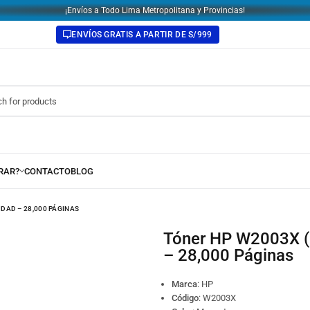
¡Envíos a Todo Lima Metropolitana y Provincias!
ENVÍOS GRATIS A PARTIR DE S/999
DAD – 28,000 PÁGINAS
Tóner HP W2003X (658X) Magenta Original Alta Capacidad
– 28,000 Páginas
Marca
: HP
Código
:
W2003X