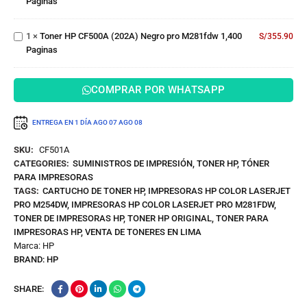
Paginas
M281fdw
(202A)
1,300
Negro
Paginas
1
×
Toner HP CF500A (202A) Negro pro M281fdw 1,400
pro
S/
355.90
Paginas
M281fdw
1,400
Paginas
COMPRAR POR WHATSAPP
ENTREGA EN 1 DÍA
AGO 07
AGO 08
SKU:
CF501A
CATEGORIES:
SUMINISTROS DE IMPRESIÓN
,
TONER HP
,
TÓNER
PARA IMPRESORAS
TAGS:
CARTUCHO DE TONER HP
,
IMPRESORAS HP COLOR LASERJET
PRO M254DW
,
IMPRESORAS HP COLOR LASERJET PRO M281FDW
,
TONER DE IMPRESORAS HP
,
TONER HP ORIGINAL
,
TONER PARA
IMPRESORAS HP
,
VENTA DE TONERES EN LIMA
Marca:
HP
BRAND:
HP
SHARE: