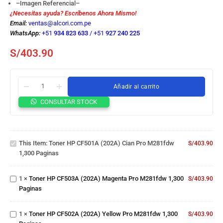
–Imagen Referencial–
¿Necesitas ayuda? Escríbenos Ahora Mismo!
Email:
ventas@alcori.com.pe
WhatsApp:
+51
934 823 633
/
+51
927 240 225
S/
403.90
Añadir al carrito
CONSULTAR STOCK
Toner HP
CF501A
(202A)
Cian Pro
Toner HP
This Item:
Toner HP CF501A (202A) Cian Pro M281fdw
S/
403.90
M281fdw
CF503A
1,300 Paginas
1,300
(202A)
Paginas
Magenta
Toner HP
1
×
Toner HP CF503A (202A) Magenta Pro M281fdw 1,300
Pro
S/
403.90
CF502A
Paginas
M281fdw
(202A)
1,300
Yellow
Paginas
Toner HP
1
×
Toner HP CF502A (202A) Yellow Pro M281fdw 1,300
Pro
S/
403.90
CF500A