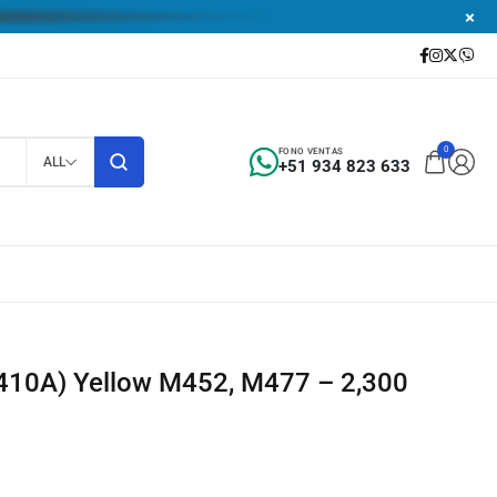
0
FONO VENTAS
ALL
+51 934 823 633