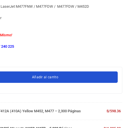
HP LaserJet M477FNW / M477FDW / M477FDW / M452D
er
 Mismo!
 240 225
Añadir al carrito
F412A (410A) Yellow M452, M477 – 2,300 Páginas
S/
598.36