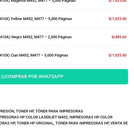
410X) Magenta M452, M477 – 5,000 Páginas
S/
1,025.00
410X) Yellow M452, M477 – 5,000 Páginas
S/
1,025.00
410A) Negro M452, M477 – 2,300 Páginas
S/
485.60
410X) Cian M452, M477 – 5,000 Páginas
S/
1,025.00
COMPRAR POR WHATSAPP
PRESIÓN
,
TONER HP
,
TÓNER PARA IMPRESORAS
PRESORAS HP COLOR LASERJET M452
,
IMPRESORAS HP COLOR
ORAS HP
,
TONER HP ORIGINAL
,
TONER PARA IMPRESORAS HP
,
VENTA DE