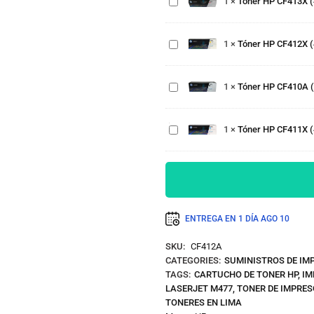
1
×
Tóner HP CF413X (
Páginas
M452,
CF412X
M477 –
(410X)
Tóner
5,000
Yellow
HP
1
×
Tóner HP CF412X (
Páginas
M452,
CF410A
M477 –
(410A)
Tóner
5,000
Negro
HP
1
×
Tóner HP CF410A (
Páginas
M452,
CF411X
M477 –
(410X)
2,300
Cian
1
×
Tóner HP CF411X (
Páginas
M452,
M477 –
5,000
Páginas
ENTREGA EN 1 DÍA
AGO 10
SKU:
CF412A
CATEGORIES:
SUMINISTROS DE IM
TAGS:
CARTUCHO DE TONER HP
,
IM
LASERJET M477
,
TONER DE IMPRES
TONERES EN LIMA