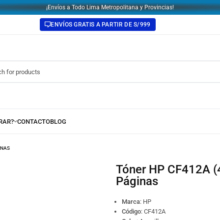
¡Envíos a Todo Lima Metropolitana y Provincias!
ENVÍOS GRATIS A PARTIR DE S/999
INAS
Tóner HP CF412A (410A) Yellow M452, M477 – 2,300
Páginas
Marca
: HP
Código
:
CF412A