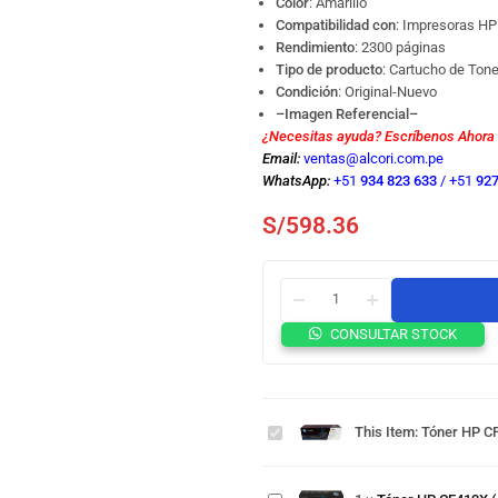
Color
: Amarillo
Compatibilidad con
: Impresoras 
Rendimiento
: 2300 páginas
Tipo de producto
: Cartucho de Ton
Condición
: Original-Nuevo
–Imagen Referencial–
¿Necesitas ayuda? Escríbenos Ahora
Email:
ventas@alcori.com.pe
WhatsApp:
+51
934 823 633
/
+51
927
S/
598.36
Tóner
CONSULTAR STOCK
HP
CF412A
(410A)
Tóner
Yellow
HP
This Item:
Tóner HP C
M452,
CF413X
M477 –
(410X)
Tóner
2,300
Magenta
HP