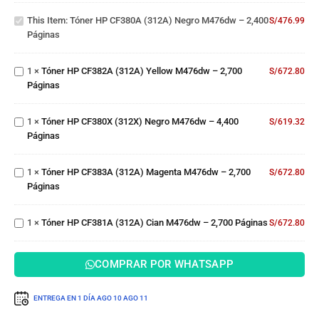
(312A)
Tóner
This Item:
Tóner HP CF380A (312A) Negro M476dw – 2,400
Negro
S/
476.99
HP
Páginas
M476dw
CF382A
– 2,400
(312A)
Páginas
Tóner
1
×
Tóner HP CF382A (312A) Yellow M476dw – 2,700
Yellow
S/
672.80
HP
Páginas
M476dw
CF380X
– 2,700
(312X)
Páginas
Tóner
1
×
Tóner HP CF380X (312X) Negro M476dw – 4,400
Negro
S/
619.32
HP
Páginas
M476dw
CF383A
– 4,400
(312A)
Páginas
Tóner
1
×
Tóner HP CF383A (312A) Magenta M476dw – 2,700
Magenta
S/
672.80
HP
Páginas
M476dw
CF381A
– 2,700
(312A)
Páginas
1
×
Tóner HP CF381A (312A) Cian M476dw – 2,700 Páginas
Cian
S/
672.80
M476dw
– 2,700
COMPRAR POR WHATSAPP
Páginas
ENTREGA EN 1 DÍA
AGO 10
AGO 11