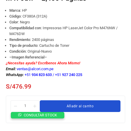
Marca
: HP
Código
:
CF380A (312A)
Color
: Negro
Compatibilidad con
: Impresoras HP LaserJet Color Pro M476NW /
M476DW
Rendimiento
: 2400 páginas
Tipo de producto
: Cartucho de Toner
Condición
: Original-Nuevo
–Imagen Referencial–
¿Necesitas ayuda? Escríbenos Ahora Mismo!
Email:
ventas@alcori.com.pe
WhatsApp:
+51
934 823 633
/
+51
927 240 225
S/
476.99
Añadir al carrito
CONSULTAR STOCK
Tóner
HP
CF380A