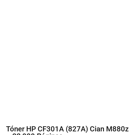
Tóner HP CF301A (827A) Cian M880z