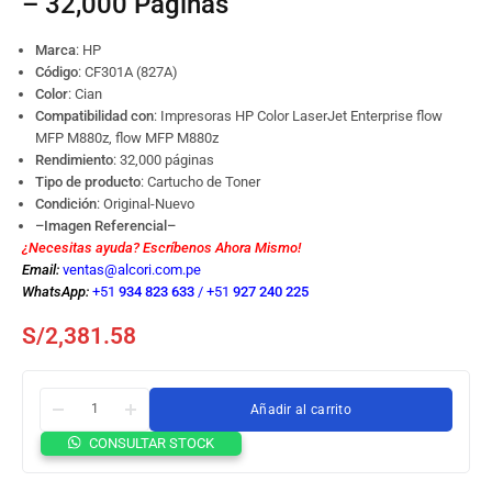
– 32,000 Páginas
Marca
: HP
Código
:
CF301A (827A)
Color
: Cian
Compatibilidad con
: Impresoras HP Color LaserJet Enterprise flow
MFP M880z, flow MFP M880z
Rendimiento
: 32,000 páginas
Tipo de producto
: Cartucho de Toner
Condición
: Original-Nuevo
–Imagen Referencial–
¿Necesitas ayuda? Escríbenos Ahora Mismo!
Email:
ventas@alcori.com.pe
WhatsApp:
+51
934 823 633
/
+51
927 240 225
S/
2,381.58
Añadir al carrito
Tóner
CONSULTAR STOCK
HP
CF301A