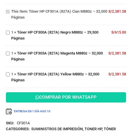
(827A)
Tóner
Cian
This Item:
Tóner HP CF301A (827A) Cian M880z – 32,000
S/
2,381.58
HP
M880z
Páginas
CF300A
–
(827A)
32,000
Negro
Tóner
Páginas
1
×
Tóner HP CF300A (827A) Negro M880z – 29,500
S/
615.00
M880z
HP
Páginas
–
CF303A
29,500
(827A)
Tóner
Páginas
1
×
Tóner HP CF303A (827A) Magenta M880z – 32,000
Magenta
S/
2,381.58
HP
Páginas
M880z –
CF302A
32,000
(827A)
Páginas
Yellow
1
×
Tóner HP CF302A (827A) Yellow M880z – 32,000
S/
2,381.58
M880z
Páginas
–
32,000
Páginas
COMPRAR POR WHATSAPP
ENTREGA EN 1 DÍA
AGO 10
SKU:
CF301A
CATEGORIES:
SUMINISTROS DE IMPRESIÓN
,
TONER HP
,
TÓNER