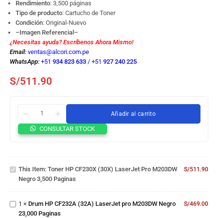
Rendimiento
: 3,500 páginas
Tipo de producto
: Cartucho de Toner
Condición
: Original-Nuevo
–Imagen Referencial–
¿Necesitas ayuda? Escríbenos Ahora Mismo!
Email:
ventas@alcori.com.pe
WhatsApp:
+51
934 823 633
/
+51
927 240 225
S/
511.90
Añadir al carrito
Toner HP
CONSULTAR STOCK
CF230X
(30X)
LaserJet
Drum HP
pro
This Item:
Toner HP CF230X (30X) LaserJet Pro M203DW
S/
511.90
CF232A
M203DW
Negro 3,500 Paginas
(32A)
Negro
LaserJet
3,500
Toner HP
pro
Paginas
1
×
Drum HP CF232A (32A) LaserJet pro M203DW Negro
S/
469.00
CF230A
M203DW
23,000 Paginas
(30A)