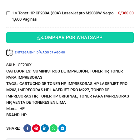
Negro
LaserJet
23,000
pro
Paginas
1
×
Toner HP CF230A (30A) LaserJet pro M203DW Negro
S/
360.00
M203DW
1,600 Paginas
Negro
1,600
Paginas
COMPRAR POR WHATSAPP
ENTREGA EN 1 DÍA
AGO 07
AGO 08
SKU:
CF230X
CATEGORIES:
SUMINISTROS DE IMPRESIÓN
,
TONER HP
,
TÓNER
PARA IMPRESORAS
TAGS:
CARTUCHO DE TONER HP
,
IMPRESORAS HP LASERJET PRO
M203
,
IMPRESORAS HP LASERJET PRO M227
,
TONER DE
IMPRESORAS HP
,
TONER HP ORIGINAL
,
TONER PARA IMPRESORAS
HP
,
VENTA DE TONERES EN LIMA
Marca:
HP
BRAND:
HP
SHARE: