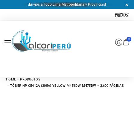
¡Envíos a Todo Lima Metropolitana y Provincias!
0
HOME
PRODUCTOS
TÓNER HP CE412A (305A) YELLOW M451DW, M475DW – 2,600 PÁGINAS