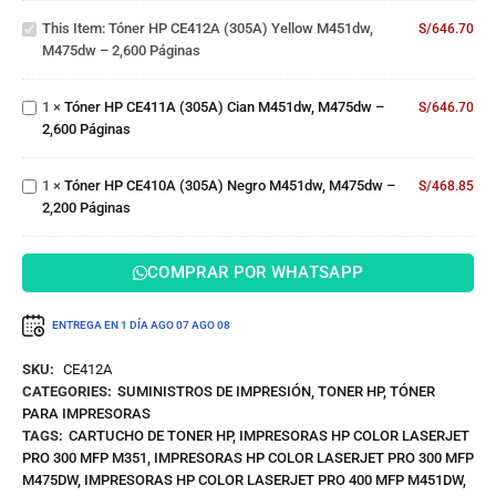
Tóner
Yellow
This Item:
Tóner HP CE412A (305A) Yellow M451dw,
S/
646.70
HP
M451dw,
M475dw – 2,600 Páginas
CE411A
M475dw
(305A)
– 2,600
Tóner
Cian
Páginas
1
×
Tóner HP CE411A (305A) Cian M451dw, M475dw –
S/
646.70
HP
M451dw,
2,600 Páginas
CE410A
M475dw
(305A)
– 2,600
Negro
Páginas
1
×
Tóner HP CE410A (305A) Negro M451dw, M475dw –
S/
468.85
M451dw,
2,200 Páginas
M475dw
– 2,200
Páginas
COMPRAR POR WHATSAPP
ENTREGA EN 1 DÍA
AGO 07
AGO 08
SKU:
CE412A
CATEGORIES:
SUMINISTROS DE IMPRESIÓN
,
TONER HP
,
TÓNER
PARA IMPRESORAS
TAGS:
CARTUCHO DE TONER HP
,
IMPRESORAS HP COLOR LASERJET
PRO 300 MFP M351
,
IMPRESORAS HP COLOR LASERJET PRO 300 MFP
M475DW
,
IMPRESORAS HP COLOR LASERJET PRO 400 MFP M451DW
,