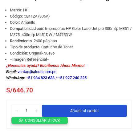
Marca
: HP
Código
:
CE412A (305A)
Color
: Amarillo
Compatibilidad con
: Impresoras HP Color LaserJet pro 300mfp M351 /
M375, 400mfp M451DW / M475DW
Rendimiento
: 2600 páginas
Tipo de producto
: Cartucho de Toner
Condición
: Original-Nuevo
–Imagen Referencial–
¿Necesitas ayuda? Escríbenos Ahora Mismo!
Email:
ventas@alcori.com.pe
WhatsApp:
+51
934 823 633
/
+51
927 240 225
S/
646.70
Añadir al carrito
Tóner
CONSULTAR STOCK
HP
CE412A
(305A)