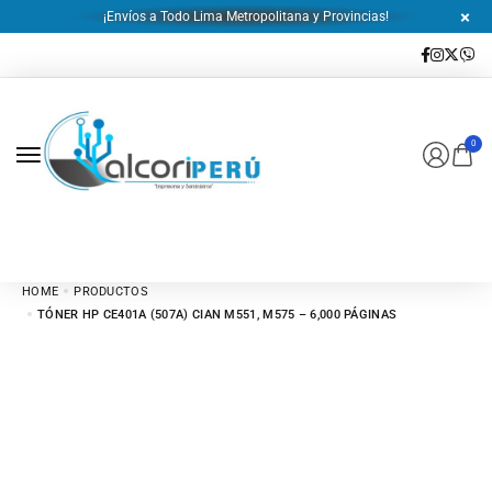
¡Envíos a Todo Lima Metropolitana y Provincias!
0
HOME
PRODUCTOS
TÓNER HP CE401A (507A) CIAN M551, M575 – 6,000 PÁGINAS