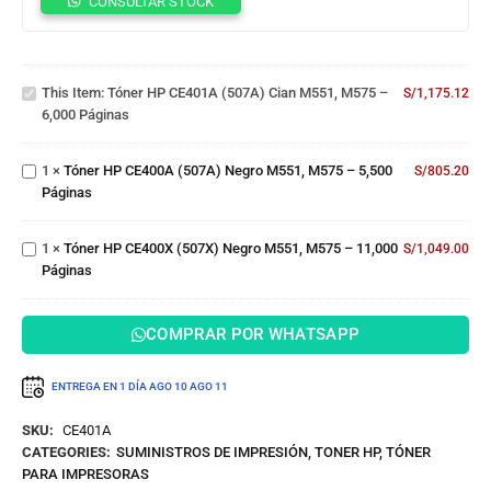
CONSULTAR STOCK
HP
CE401A
(507A)
Tóner
Cian
This Item:
Tóner HP CE401A (507A) Cian M551, M575 –
S/
1,175.12
HP
M551,
6,000 Páginas
CE400A
M575 –
(507A)
6,000
Tóner
Negro
Páginas
1
×
Tóner HP CE400A (507A) Negro M551, M575 – 5,500
S/
805.20
HP
M551,
Páginas
CE400X
M575 –
(507X)
5,500
Negro
Páginas
1
×
Tóner HP CE400X (507X) Negro M551, M575 – 11,000
S/
1,049.00
M551,
Páginas
M575 –
11,000
Páginas
COMPRAR POR WHATSAPP
ENTREGA EN 1 DÍA
AGO 10
AGO 11
SKU:
CE401A
CATEGORIES:
SUMINISTROS DE IMPRESIÓN
,
TONER HP
,
TÓNER
PARA IMPRESORAS