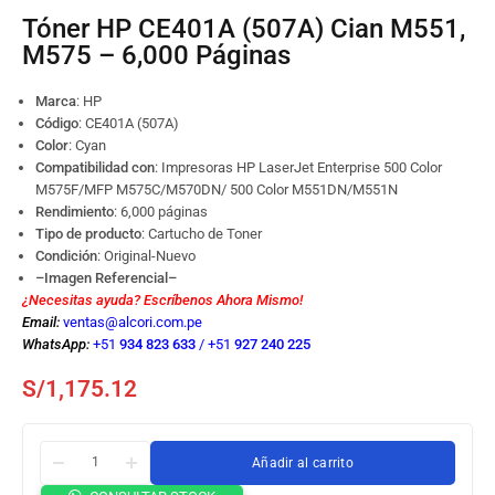
Tóner HP CE401A (507A) Cian M551,
M575 – 6,000 Páginas
Marca
: HP
Código
:
CE401A (507A)
Color
: Cyan
Compatibilidad con
: Impresoras HP LaserJet Enterprise 500 Color
M575F/MFP M575C/M570DN/ 500 Color M551DN/M551N
Rendimiento
: 6,000 páginas
Tipo de producto
: Cartucho de Toner
Condición
: Original-Nuevo
–Imagen Referencial–
¿Necesitas ayuda? Escríbenos Ahora Mismo!
Email:
ventas@alcori.com.pe
WhatsApp:
+51
934 823 633
/
+51
927 240 225
S/
1,175.12
Añadir al carrito
Tóner