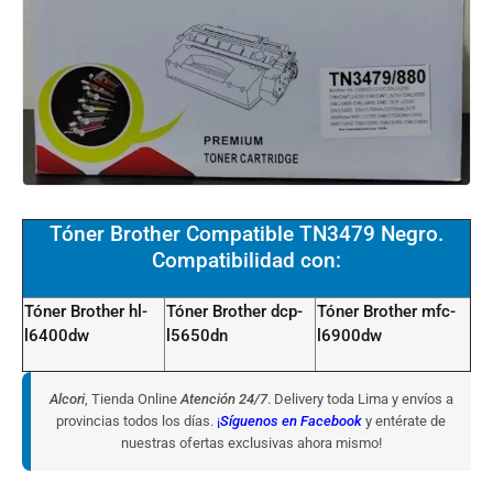
Tóner Brother Compatible TN3479 Negro.
Compatibilidad con:
Tóner Brother hl-
Tóner Brother dcp-
Tóner Brother mfc-
l6400dw
l5650dn
l6900dw
Alcori
, Tienda Online
Atención 24/7
. Delivery toda Lima y envíos a
provincias todos los días.
¡
Síguenos en Facebook
y entérate de
nuestras ofertas exclusivas ahora mismo!