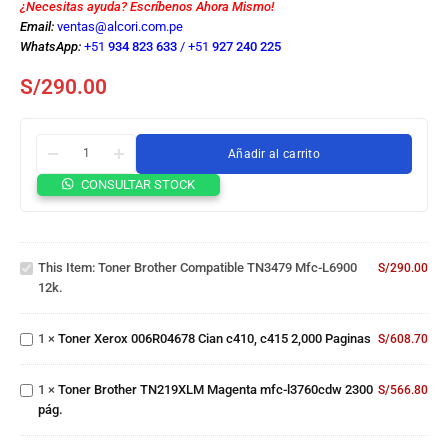
¿Necesitas ayuda? Escríbenos Ahora Mismo!
Email:
ventas@alcori.com.pe
WhatsApp:
+51
934 823 633
/
+51
927 240 225
S/
290.00
Añadir al carrito
CONSULTAR STOCK
Toner
Brother
Compatible
This Item:
Toner Brother Compatible TN3479 Mfc-L6900
TN3479
S/
290.00
Toner
12k.
mfc-l6900
Xerox
12k.
006R04678
Toner
1
×
Toner Xerox 006R04678 Cian c410, c415 2,000 Paginas
Cian c410,
S/
608.70
Brother
c415 2,000
TN219XLM
Paginas
Magenta
1
×
Toner Brother TN219XLM Magenta mfc-l3760cdw 2300
S/
566.80
Toner
mfc-
pág.
Xerox
l3760cdw
006R04729
Toner
2300 pág.