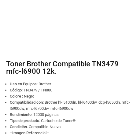
Toner Brother Compatible TN3479
mfc-l6900 12k.
Uso en Equipos
: Brother
Código
:
TN3479 / TN880
Colore
: Negro
Compatibilidad con
: Brother hl-l5100dn, hl-l6400dw, dcp-l5650dn, mfc-
l5900dw, mfc-l6700dw, mfc-l6900dw
Rendimiento
: 12000 páginas
Tipo de producto
: Cartucho de Toner
®
Condición
: Compatible-Nuevo
–Imagen Referencial–