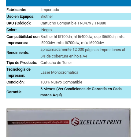
Fabricante:
Importado
Uso en Equipos:
Brother
SKU (Código):
Cartucho Compatible TN3479 / TN880
Color:
Negro
Compatibilidad con
Brother hl-l5100dn, hl-l6400dw, dcp-l5650dn, mfc-
Impresoras:
l5900dw, mfc-l6700dw, mfc-l6900dw
aproximadamente 12,000
páginas impresiones al
Rendimiento
:
5% de cobertura en hoja A4
Tipo de Producto:
Cartucho de Toner
Tecnología de
Laser Monocromática
Impresión:
Condición:
100% Nuevo Compatible
6 Meses (Ver
Condiciones de Garantía en Cada
Garantía:
marca
Aquí
)