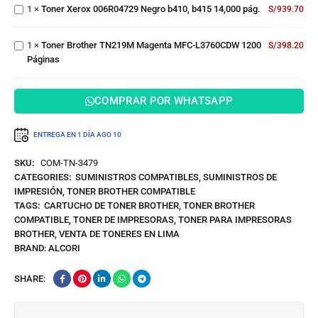
Negro
Brother
1
×
Toner Xerox 006R04729 Negro b410, b415 14,000 pág.
S/
939.70
b410, b415
TN219M
14,000
Magenta
pág.
1
×
Toner Brother TN219M Magenta MFC-L3760CDW 1200
MFC-
S/
398.20
Páginas
L3760CDW
1200
Páginas
COMPRAR POR WHATSAPP
ENTREGA EN 1 DÍA
AGO 10
SKU:
COM-TN-3479
CATEGORIES:
SUMINISTROS COMPATIBLES
,
SUMINISTROS DE
IMPRESIÓN
,
TONER BROTHER COMPATIBLE
TAGS:
CARTUCHO DE TONER BROTHER
,
TONER BROTHER
COMPATIBLE
,
TONER DE IMPRESORAS
,
TONER PARA IMPRESORAS
BROTHER
,
VENTA DE TONERES EN LIMA
BRAND:
ALCORI
SHARE: