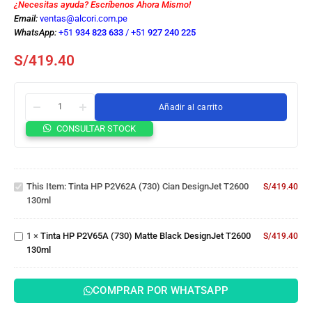
¿Necesitas ayuda? Escríbenos Ahora Mismo!
Email:
ventas@alcori.com.pe
WhatsApp:
+51
934 823 633
/
+51
927 240 225
S/
419.40
Añadir al carrito
CONSULTAR STOCK
Tinta HP
P2V62A
(730) Cian
Tinta HP
This Item:
Tinta HP P2V62A (730) Cian DesignJet T2600
DesignJet
S/
419.40
P2V65A
130ml
T2600
(730)
130ml
Matte
1
×
Tinta HP P2V65A (730) Matte Black DesignJet T2600
Black
S/
419.40
130ml
DesignJet
T2600
130ml
COMPRAR POR WHATSAPP