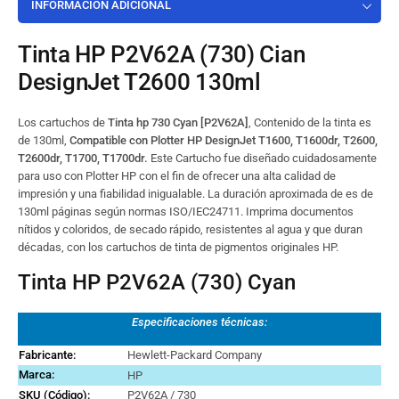
INFORMACIÓN ADICIONAL
Tinta HP P2V62A (730) Cian
DesignJet T2600 130ml
Los cartuchos de
Tinta hp 730 Cyan [P2V62A]
, Contenido de la tinta es
de 130ml,
Compatible con Plotter HP DesignJet T1600, T1600dr, T2600,
T2600dr, T1700, T1700dr.
Este Cartucho fue diseñado cuidadosamente
para uso con Plotter HP con el fin de ofrecer una alta calidad de
impresión y una fiabilidad inigualable. La duración aproximada de es de
130ml páginas según normas ISO/IEC24711. Imprima documentos
nítidos y coloridos, de secado rápido, resistentes al agua y que duran
décadas, con los cartuchos de tinta de pigmentos originales HP.
Tinta HP P2V62A (730) Cyan
Especificaciones técnicas:
Fabricante:
Hewlett-Packard Company
Marca
:
HP
SKU (Código):
P2V62A / 730