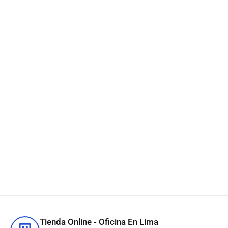
Tinta HP P2V65A (730) Matte
Black DesignJet T2600 130ml
S/
419.40
IN STOCK
Añadir al carrito
Tienda Online - Oficina En Lima