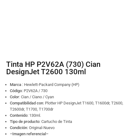
Tinta HP P2V62A (730) Cian
DesignJet T2600 130ml
Marca
: Hewlett-Packard Company (HP)
Código
:
P2V62A / 730
Color
: Cian / Ciano / Cyan
Compatibilidad con
: Plotter HP DesignJet T1600, T1600dr, T2600,
T2600dr, T1700, T1700dr
Contenido
: 130ml.
Tipo de producto
: Cartucho de Tinta
Condición
: Original-Nuevo
–Imagen referencial–