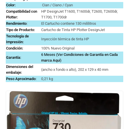
Color:
Cian / Ciano / Cyan
Compatibilidad con
HP DesignJet T1600, T1600dr, T2600, T2600dr,
Plotter:
T1700, T1700dr
Rendimiento
:
El Cartucho contiene 130 mililitros
Tipo de Producto:
Cartucho de Tinta HP Plotter DesignJet
Tecnología de
Inyección térmica de tinta HP
Impresión:
Condición:
100% Nuevo Original
6 Meses (Ver
Condiciones de Garantía en Cada
Garantía:
marca
Aquí
)
Dimensiones del
(ancho x fondo x alto), 202 x 129 x 40 mm
embalaje:
Peso Aproximado:
0,21 kg