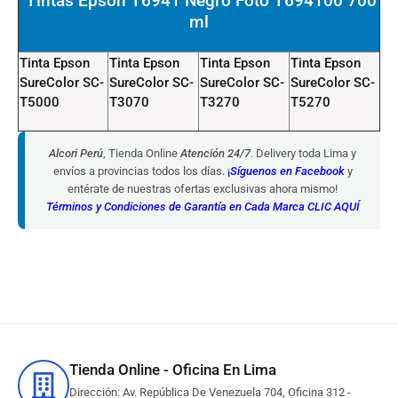
Tintas Epson T6941 Negro Foto T694100 700
ml
Tinta Epson
Tinta Epson
Tinta Epson
Tinta Epson
SureColor SC-
SureColor SC-
SureColor SC-
SureColor SC-
T5000
T3070
T3270
T5270
Alcori Perú
, Tienda Online
Atención 24/7
. Delivery toda Lima y
envíos a provincias todos los días.
¡
Síguenos en Facebook
y
entérate de nuestras ofertas exclusivas ahora mismo!
Términos y Condiciones de Garantía en Cada Marca CLIC AQUÍ
Tienda Online - Oficina En Lima
Dirección: Av. República De Venezuela 704, Oficina 312 -