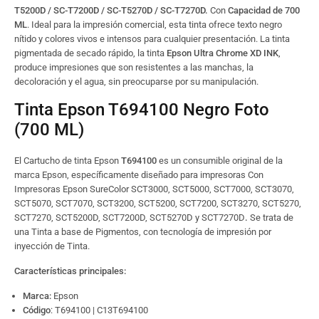
T5200D / SC-T7200D / SC-T5270D / SC-T7270D
.
Con
Capacidad de 700
ML
. Ideal para la impresión comercial, esta tinta ofrece texto negro
nítido y colores vivos e intensos para cualquier presentación. La tinta
pigmentada de secado rápido, la tinta
Epson Ultra Chrome XD INK
,
produce impresiones que son resistentes a las manchas, la
decoloración y el agua, sin preocuparse por su manipulación.
Tinta Epson T694100 Negro Foto
(700 ML)
El Cartucho de tinta Epson
T694100
es un consumible original de la
marca Epson, específicamente diseñado para impresoras Con
Impresoras Epson SureColor SCT3000, SCT5000, SCT7000, SCT3070,
SCT5070, SCT7070, SCT3200, SCT5200, SCT7200, SCT3270, SCT5270,
SCT7270, SCT5200D, SCT7200D, SCT5270D y SCT7270D
.
Se trata de
una Tinta a base de Pigmentos, con tecnología de impresión por
inyección de Tinta.
Características principales:
Marca:
Epson
Código
: T694100 | C13T694100