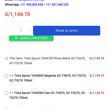
WhatsApp:
+51
934 823 633
/
+51
927 240 225
S/
1,144.70
Añadir al carrito
Tinta
CONSULTAR STOCK
Epson
T694100
Photo
Tinta
Black
Epson
This Item:
Tinta Epson T694100 Photo Black SC-T3270,
SC-
S/
1,144.70
T694300
SC-T5270 700ml
T3270,
Magenta
SC-
SC-
Tinta
T5270
T3070,
Epson
1
×
Tinta Epson T694300 Magenta SC-T3070, SC-T3270,
S/
1,144.70
700ml
SC-
T694200
SC-T5270 700ml
T3270,
Cian SC-
Tinta
SC-
T3070,
Epson
T5270
1
×
Tinta Epson T694200 Cian SC-T3070, SC-T3270, SC-
SC-
S/
1,144.70
T694400
700ml
T5270 700ml
T3270,
Yellow
SC-
SC-
Tinta
T5270
T3070,
Epson