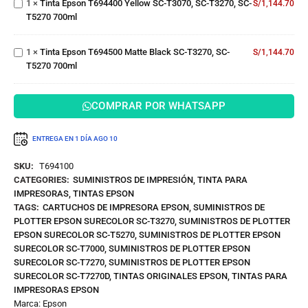
1
×
Tinta Epson T694400 Yellow SC-T3070, SC-T3270, SC-
S/
1,144.70
700ml
SC-
T694500
T5270 700ml
T3270,
Matte
SC-
Black
T5270
1
×
Tinta Epson T694500 Matte Black SC-T3270, SC-
SC-
S/
1,144.70
700ml
T5270 700ml
T3270,
SC-
T5270
COMPRAR POR WHATSAPP
700ml
ENTREGA EN 1 DÍA
AGO 10
SKU:
T694100
CATEGORIES:
SUMINISTROS DE IMPRESIÓN
,
TINTA PARA
IMPRESORAS
,
TINTAS EPSON
TAGS:
CARTUCHOS DE IMPRESORA EPSON
,
SUMINISTROS DE
PLOTTER EPSON SURECOLOR SC-T3270
,
SUMINISTROS DE PLOTTER
EPSON SURECOLOR SC-T5270
,
SUMINISTROS DE PLOTTER EPSON
SURECOLOR SC-T7000
,
SUMINISTROS DE PLOTTER EPSON
SURECOLOR SC-T7270
,
SUMINISTROS DE PLOTTER EPSON
SURECOLOR SC-T7270D
,
TINTAS ORIGINALES EPSON
,
TINTAS PARA
IMPRESORAS EPSON
Marca:
Epson