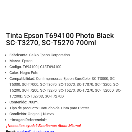
Tinta Epson T694100 Photo Black
SC-T3270, SC-T5270 700ml
Fabricante
: Seiko Epson Corporation
Marca
: Epson
Código
:
T694100 | C13T694100
Color
: Negro Foto
Compatibilidad
:
Con Impresoras Epson SureColor SC-T3000, SC-
T5000, SC-T7000, SC-T3070, SC-T5070, SC-T7070, SC-T3200, SC-
T5200, SC-T7200, SC-T3270, SC-T5270, SC-T7270, SC-T5200D, SC-
T7200D, SC-T5270D, SC-T7270D
Contenido
: 700ml.
Tipo de producto
: Cartucho de Tinta para Plotter
Condición
: Original | Nuevo
–Imagen Referencial–
¿Necesitas ayuda? Escríbenos Ahora Mismo!
Email:
ventas@alcori.com.pe