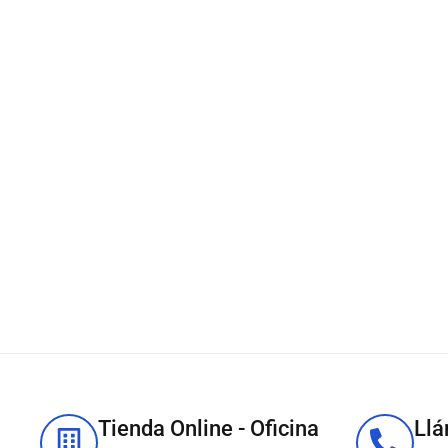
Tinta Epson C13T44B120
Tinta Epson C13T44B320
SJIC35P-BK C6000 /
SJIC35P-M C6000 / C6500
C6500 Negro 80ml
Magenta 80ml
S/
232.90
S/
232.90
IN STOCK
IN STOCK
✓
CONSULTAR EXISTENCIAS
✓
CONSULTAR EXISTENCIAS
Añadir al carrito
Añadir al carrito
Tienda Online - Oficina
Ll