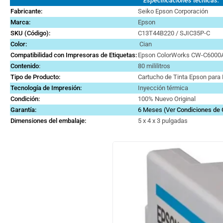
Especificaciones técnicas:
Fabricante:
Seiko Epson Corporación
Marca
:
Epson
SKU (Código):
C13T44B220 / SJIC35P-C
Color:
Cian
Compatibilidad con Impresoras de Etiquetas:
Epson ColorWorks CW-C6000
Contenido
:
80 mililitros
Tipo de Producto:
Cartucho de Tinta Epson para 
Tecnología de Impresión:
Inyección térmica
Condición:
100% Nuevo Original
Garantía:
6 Meses (Ver
Condiciones de 
Dimensiones del embalaje:
5 x 4 x 3 pulgadas