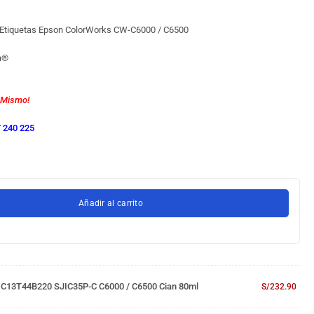
 Etiquetas Epson ColorWorks CW-C6000 / C6500
a
®
 Mismo!
 240 225
Añadir al carrito
n C13T44B220 SJIC35P-C C6000 / C6500 Cian 80ml
S/
232.90