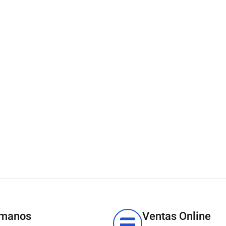
Tinta Epson C13T44B420
SJIC35P-Y C6000 / C6500
Yellow 80ml
S/
232.90
IN STOCK
✓
CONSULTAR EXISTENCIAS
Añadir al carrito
ámanos
Ventas Online