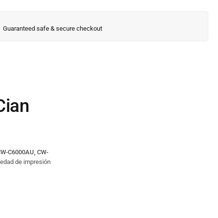
Guaranteed safe & secure checkout
Cian
s CW-C6000AU, CW-
riedad de impresión