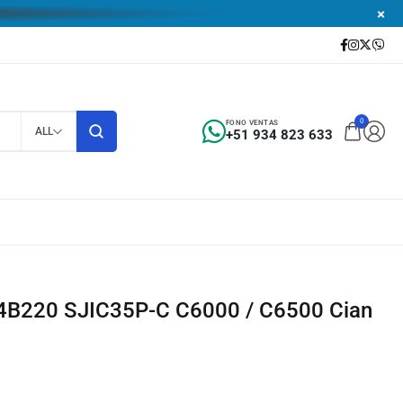
0
FONO VENTAS
ALL
+51 934 823 633