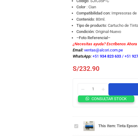
Código
:
SJIC35P-C
Color
: Cian
Compatibilidad con
: Impresoras de
Contenido
: 80ml.
Tipo de producto
: Cartucho de Tint
Condición
: Original-Nuevo
–Foto Referencial–
¿Necesitas ayuda? Escríbenos Ahora
Email:
ventas@alcori.com.pe
WhatsApp:
+51
934 823 633
/
+51
927
S/
232.90
CONSULTAR STOCK
Tinta Epson
C13T44B220
SJIC35P-C
Tinta Epson
This Item:
Tinta Epso
C6000 /
C13T44B320
C6500 Cian
SJIC35P-M