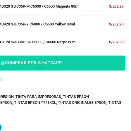
44B320 SJIC35P-M C6000 / C6500 Magenta 80ml
S/
232.90
4B420 SJIC35P-Y C6000 / C6500 Yellow 80ml
S/
232.90
4B120 SJIC35P-BK C6000 / C6500 Negro 80ml
S/
232.90
COMPRAR POR WHATSAPP
08
PRESIÓN
,
TINTA PARA IMPRESORAS
,
TINTAS EPSON
 EPSON
,
TINTAS EPSON T748XXL
,
TINTAS ORIGINALES EPSON
,
TINTAS