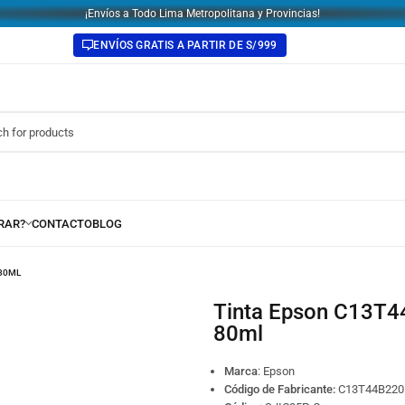
¡Envíos a Todo Lima Metropolitana y Provincias!
ENVÍOS GRATIS A PARTIR DE S/999
 80ML
Tinta Epson C13T44B220 SJIC35P-C C6000 / C6500 Cian
80ml
Marca
: Epson
Código de Fabricante:
C13T44B220