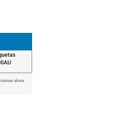
iquetas
00AU
clusivas ahora