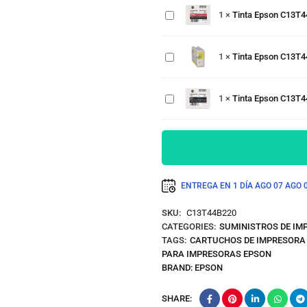
80ml
C6000 /
1
×
Tinta Epson C13T
Tinta Epson
C6500
C13T44B420
Magenta
SJIC35P-Y
80ml
1
×
Tinta Epson C13T4
C6000 /
Tinta Epson
C6500
C13T44B120
Yellow 80ml
SJIC35P-BK
1
×
Tinta Epson C13T4
C6000 /
C6500 Negro
80ml
ENTREGA EN 1 DÍA
AGO 07
AGO 
SKU:
C13T44B220
CATEGORIES:
SUMINISTROS DE IM
TAGS:
CARTUCHOS DE IMPRESORA
PARA IMPRESORAS EPSON
BRAND:
EPSON
SHARE: