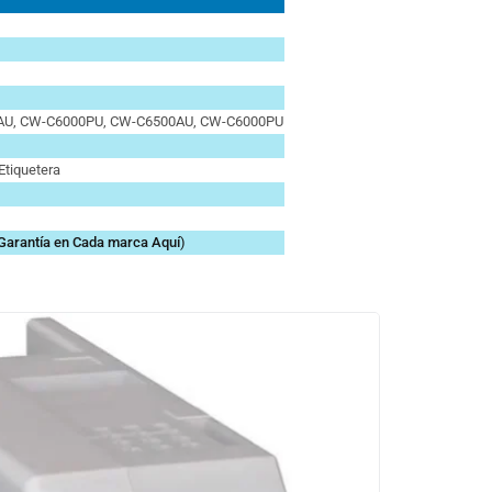
AU, CW-C6000PU, CW-C6500AU, CW-C6000PU
Etiquetera
Garantía en Cada marca
Aquí
)