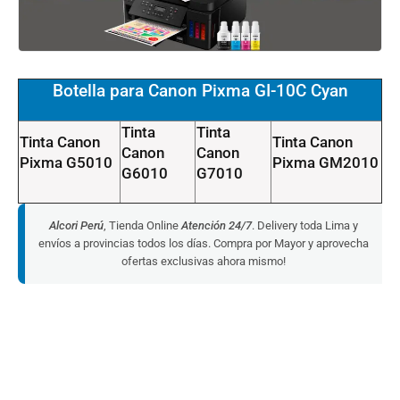
Botella para Canon Pixma GI-10C Cyan
Tinta
Tinta
Tinta Canon
Tinta Canon
Canon
Canon
Pixma
G5010
Pixma
GM2010
G6010
G7010
Alcori Perú
, Tienda Online
Atención 24/7
. Delivery toda Lima y
envíos a provincias todos los días. Compra por Mayor y aprovecha
ofertas exclusivas ahora mismo!