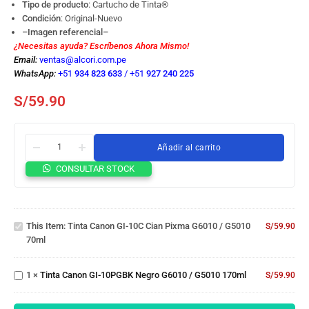
Tipo de producto
: Cartucho de Tinta
®
Condición
: Original-Nuevo
–Imagen referencial–
¿Necesitas ayuda? Escríbenos Ahora Mismo!
Email:
ventas@alcori.com.pe
WhatsApp:
+51
934 823 633
/
+51
927 240 225
S/
59.90
Añadir al carrito
Tinta
CONSULTAR STOCK
Canon
GI-
10C
Cian
Tinta
This Item:
Tinta Canon GI-10C Cian Pixma G6010 / G5010
Pixma
S/
59.90
Canon
70ml
G6010
GI-
/
10PGBK
G5010
1
×
Tinta Canon GI-10PGBK Negro G6010 / G5010 170ml
Negro
S/
59.90
70ml
G6010 /
G5010