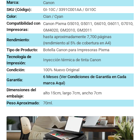
Marca
:
Canon
SKU (Código):
GI-10C / 3391C001AA / GI10C
Color:
Cian / Cyan
Compatibilidad con
Canon Pixma G5010, G5011, G6010, G6011, G7010,
Impresoras:
GM4020, GM2010, GM2011
hasta aproximadamente 7,700 páginas
Rendimiento
:
(rendimiento al 5% de cobertura en A4)
Tipo de Producto:
Botella Canon para Impresoras Pixma
Tecnología de
Inyección térmica de tinta Canon
Impresión:
Condición:
100% Nuevo Original
6 Meses (Ver
Condiciones de Garantía en Cada
Garantía:
marca
Aquí
)
Dimensiones del
alto 15cm, largo 7cm, ancho 7cm
embalaje:
Peso Aproximado:
70ml.