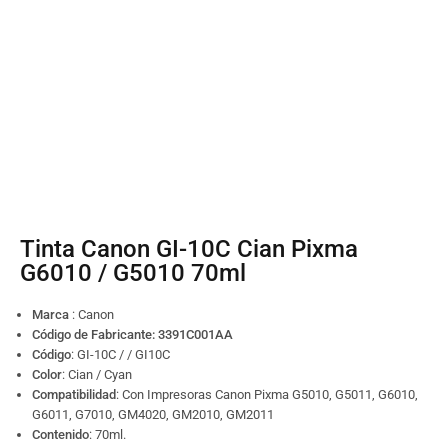
Tinta Canon GI-10C Cian Pixma
G6010 / G5010 70ml
Marca
: Canon
Código de Fabricante: 3391C001AA
Código
:
GI-10C / / GI10C
Color
: Cian / Cyan
Compatibilidad
: Con Impresoras Canon Pixma G5010, G5011, G6010,
G6011, G7010, GM4020, GM2010, GM2011
Contenido
: 70ml.