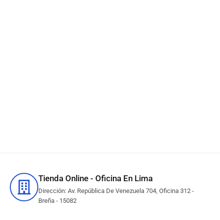
Tinta Canon GI-10PGBK
Negro G6010 / G5010 170ml
S/
59.90
IN STOCK
Añadir al carrito
Tienda Online - Oficina En Lima
Dirección: Av. República De Venezuela 704, Oficina 312 -
Breña - 15082