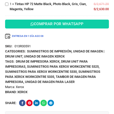
Negro Foto
1
×
Tintas HP 72 Matte Black, Photo Black, Gris, Cian,
Black,
S/
2,671.20
Magenta, Yellow
Gris,
S/
2,630.00
Cian,
Magenta,
COMPRAR POR WHATSAPP
Yellow
ENTREGA EN 1 DÍA
AGO 08
SKU:
013R00591
CATEGORIES:
SUMINISTROS DE IMPRESIÓN
,
UNIDAD DE IMAGEN |
DRUM UNIT
,
UNIDAD DE IMAGEN XEROX
TAGS:
DRUM DE IMPRESORA XEROX
,
DRUM UNIT PARA
IMPRESORAS
,
SUMINISTROS PARA XEROX WORKCENTRE 5325
,
SUMINISTROS PARA XEROX WORKCENTRE 5330
,
SUMINISTROS
PARA XEROX WORKCENTRE 5335
,
TAMBOR DE IMAGEN PARA
IMPRESORA
,
UNIDAD DE IMAGEN PARA LASER
Marca:
Xerox
BRAND:
XEROX
SHARE: