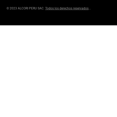
© 2023 ALCORI PERU SAC.
Todos los derechos reservados
...