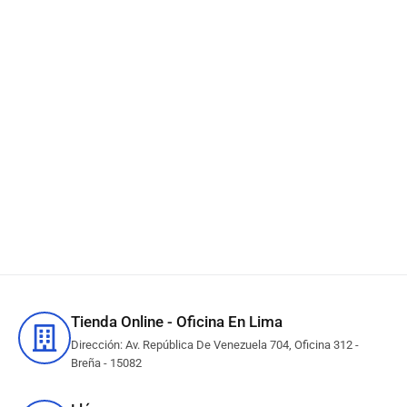
Botella Tinta Epson T504120-
AL Negro L4360, L6270,
L6370 127ml
S/
56.90
IN STOCK
Añadir al carrito
Tienda Online - Oficina En Lima
Dirección: Av. República De Venezuela 704, Oficina 312 -
Breña - 15082