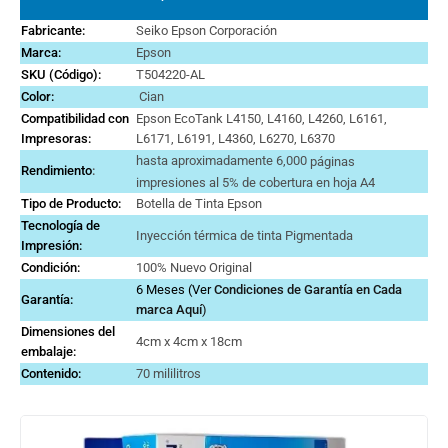
Fabricante:
Seiko Epson Corporación
Marca
:
Epson
SKU (Código):
T504220-AL
Color:
Cian
Compatibilidad con
Epson EcoTank L4150, L4160, L4260, L6161,
Impresoras:
L6171, L6191, L4360, L6270, L6370
hasta aproximadamente 6,000
páginas
Rendimiento
:
impresiones al 5% de cobertura en hoja A4
Tipo de Producto:
Botella de Tinta Epson
Tecnología de
Inyección térmica de tinta Pigmentada
Impresión:
Condición:
100% Nuevo Original
6 Meses (Ver
Condiciones de Garantía en Cada
Garantía:
marca
Aquí
)
Dimensiones del
‎‎4cm x 4cm x 18cm
embalaje:
Contenido:
70 mililitros