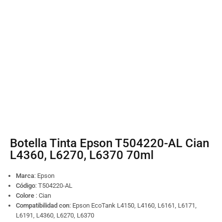
Botella Tinta Epson T504220-AL Cian
L4360, L6270, L6370 70ml
Marca
: Epson
Código
:
T504220-AL
Colore
: Cian
Compatibilidad con
: Epson EcoTank L4150, L4160, L6161, L6171,
L6191, L4360, L6270, L6370