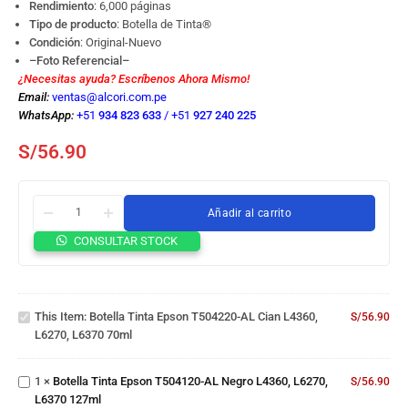
Rendimiento
: 6,000 páginas
Tipo de producto
: Botella de Tinta
®
Condición
: Original-Nuevo
–Foto Referencial–
¿Necesitas ayuda? Escríbenos Ahora Mismo!
Email:
ventas@alcori.com.pe
WhatsApp:
+51
934 823 633
/
+51
927 240 225
S/
56.90
Añadir al carrito
Botella
CONSULTAR STOCK
Tinta
Epson
T504220-
Botella
AL Cian
This Item:
Botella Tinta Epson T504220-AL Cian L4360,
S/
56.90
Tinta
L4360,
L6270, L6370 70ml
Epson
L6270,
T504120-
L6370
AL Negro
70ml
1
×
Botella Tinta Epson T504120-AL Negro L4360, L6270,
S/
56.90
L4360,
L6370 127ml