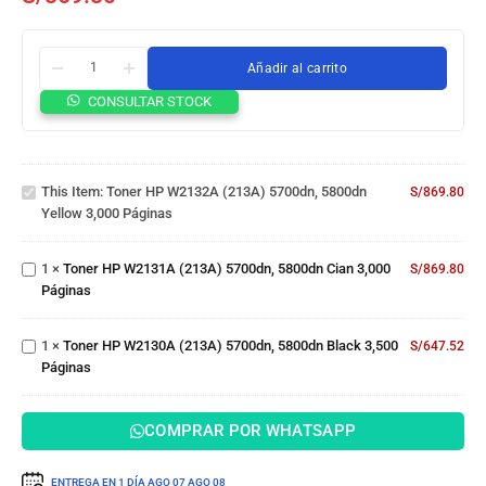
Añadir al carrito
Toner
CONSULTAR STOCK
HP
W2132A
(213A)
Toner
5700dn,
This Item:
Toner HP W2132A (213A) 5700dn, 5800dn
S/
869.80
HP
5800dn
Yellow 3,000 Páginas
W2131A
Yellow
(213A)
3,000
Toner
5700dn,
Páginas
1
×
Toner HP W2131A (213A) 5700dn, 5800dn Cian 3,000
S/
869.80
HP
5800dn
Páginas
W2130A
Cian
(213A)
3,000
5700dn,
Páginas
1
×
Toner HP W2130A (213A) 5700dn, 5800dn Black 3,500
S/
647.52
5800dn
Páginas
Black
3,500
Páginas
COMPRAR POR WHATSAPP
ENTREGA EN 1 DÍA
AGO 07
AGO 08