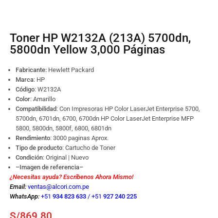
Toner HP W2132A (213A) 5700dn,
5800dn Yellow 3,000 Páginas
Fabricante:
Hewlett Packard
Marca
: HP
Código
:
W2132A
Color
: Amarillo
Compatibilidad
: Con Impresoras HP Color LaserJet Enterprise 5700,
5700dn, 6701dn, 6700, 6700dn HP Color LaserJet Enterprise MFP
5800, 5800dn, 5800f, 6800, 6801dn
Rendimiento
: 3000 paginas Aprox.
Tipo de producto
: Cartucho de Toner
Condición
: Original | Nuevo
–Imagen de referencia–
¿Necesitas ayuda? Escríbenos Ahora Mismo!
Email:
ventas@alcori.com.pe
WhatsApp:
+51
934 823 633
/
+51
927 240 225
S/
869.80